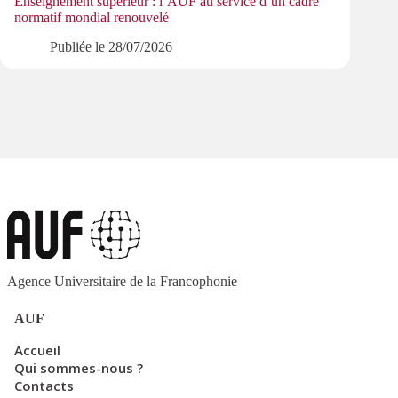
Enseignement supérieur : l’AUF au service d’un cadre
L’AUF 
normatif mondial renouvelé
tôt da
Publiée le
28/07/2026
Agence Universitaire de la Francophonie
AUF
Accueil
Qui sommes-nous ?
Contacts