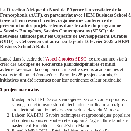
La Direction Afrique du Nord de l’Agence Universitaire de la
Francophonie (AUF), en partenariat avec HEM Business School à
travers Hem research center, organise une conférence de
présentation des projets retenus dans le cadre du programme
« Savoirs Endogènes, Savoirs Contemporains (SESC) : de
nouvelles alliances pour les Objectifs de Développement Durable
(ODD) ». Cet événement aura lieu le jeudi 13 février 2025 à HEM
Business School à Rabat.
Lancé dans le cadre de l’
Appel à projets SESC
, ce programme vise à
créer des
Groupes de Recherche pluridisciplinaires et multi-
acteurs
favorisant la complémentarité entre savoirs académiques et
savoirs traditionnels/endogènes. Parmi les
25 projets soumis
,
9
initiatives ont été retenues
pour leur pertinence et leur originalité :
5 projets marocains
Mustapha KHIRI- Savoirs endogènes, savoirs contemporains :
sauvegarde et transmission du technolecte ordinaire amazigh
architectural traditionnel des ksours du sud-est du Maroc »
Lahcen KABIRI- Savoirs techniques et agronomiques populaire
et contemporains en soutien et en appui à l’agriculture familiale
oasienne d’Errachidia – Sud-Est du Maroc
Fouad AMRAOUI – Récit de l’histoire sociale de l’eau.