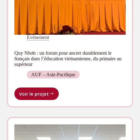
Évènement
Quy Nhơn : un forum pour ancrer durablement le
français dans l’éducation vietnamienne, du primaire au
supérieur
AUF – Asie-Pacifique
Voir le projet
Quy
Nhơn :
un
forum
pour
ancrer
durablement