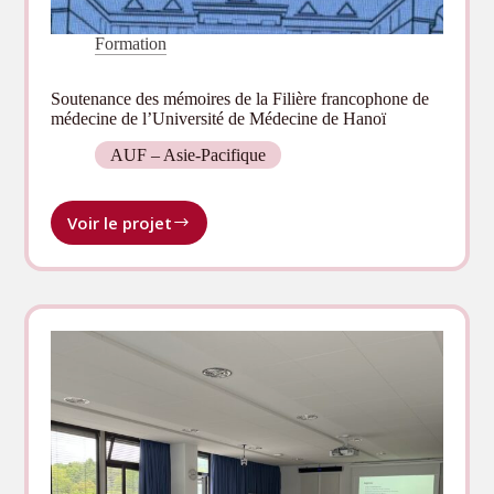
Formation
Soutenance des mémoires de la Filière francophone de
médecine de l’Université de Médecine de Hanoï
AUF – Asie-Pacifique
Voir le projet
Soutenance
des
mémoires
de
la
Filière
francophone
de
médecine
de
l’Université
de