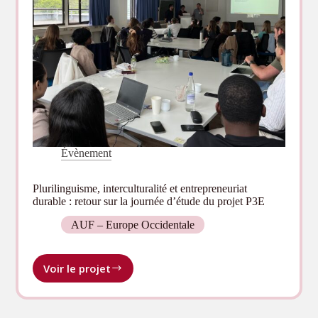
Médecine
de
Hanoï
Évènement
Plurilinguisme, interculturalité et entrepreneuriat
durable : retour sur la journée d’étude du projet P3E
AUF – Europe Occidentale
Voir le projet
Plurilinguisme,
interculturalité
et
entrepreneuriat