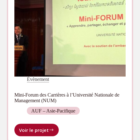
à
Abidjan,
Tunis
et
Casablanca
Évènement
Mini-Forum des Carrières à l’Université Nationale de
Management (NUM)
AUF – Asie-Pacifique
Voir le projet
Mini-
Forum