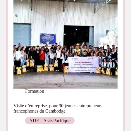
le
patrimoine
culturel
numérisé
Formation
Visite d’entreprise pour 90 jeunes entrepreneurs
francophones du Cambodge
AUF – Asie-Pacifique