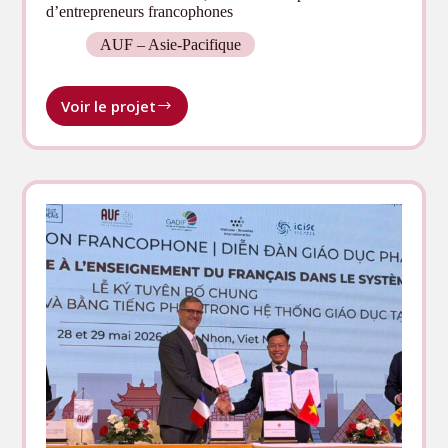
d’entrepreneurs francophones
AUF – Asie-Pacifique
Voir le projet
Au
CEF
de
Phnom
Penh,
une
nouvelle
promotion
d’entrepreneurs
francophones