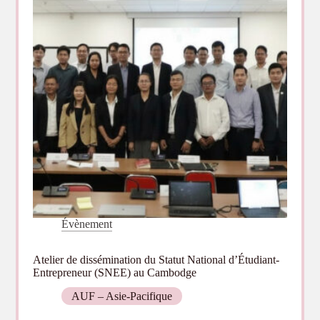
le
français
dans
l’éducation
vietnamienne,
du
primaire
au
supérieur
Évènement
Atelier de dissémination du Statut National d’Étudiant-
Entrepreneur (SNEE) au Cambodge
AUF – Asie-Pacifique