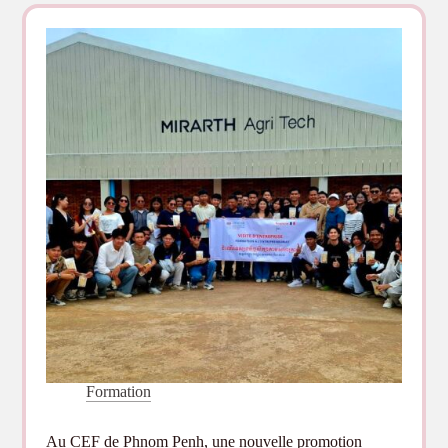
durable :
retour
sur
la
journée
d’étude
du
projet
P3E
Formation
Au CEF de Phnom Penh, une nouvelle promotion