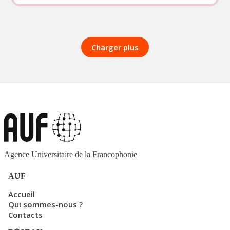
des
Carrières
à
l’Université
Charger plus
Nationale
de
Management
(NUM)
Agence Universitaire de la Francophonie
AUF
Accueil
Qui sommes-nous ?
Contacts