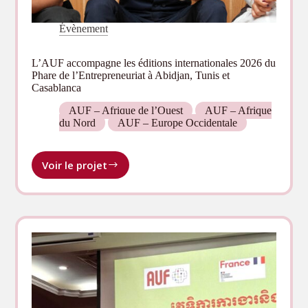
Évènement
L’AUF accompagne les éditions internationales 2026 du
Phare de l’Entrepreneuriat à Abidjan, Tunis et
Casablanca
AUF – Afrique de l’Ouest
AUF – Afrique
du Nord
AUF – Europe Occidentale
Voir le projet
L’AUF
accompagne
les
éditions
internationales
2026
du
Phare
de
l’Entrepreneuriat