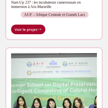
Start-Up 237 : les incubateurs camerounais en
immersion à Aix-Marseille
AUF – Afrique Centrale et Grands Lacs
Voir le projet
Start-
Up
237 :
les
incubateurs
camerounais
en
immersion
à
Aix-
Marseille