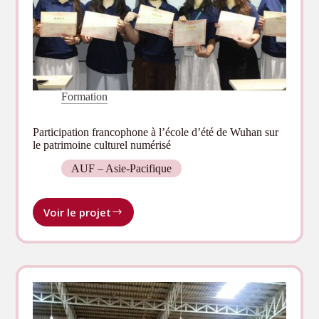
Formation
Participation francophone à l’école d’été de Wuhan sur
le patrimoine culturel numérisé
AUF – Asie-Pacifique
Voir le projet
Participation
francophone
à
l’école
d’été
de
Wuhan
sur