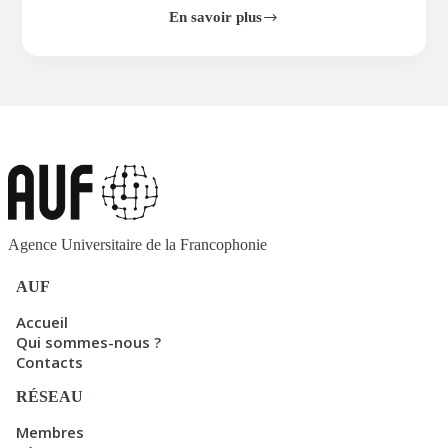
informatique
Médecine
Pêche,
En savoir plus
halieutique
Sciences agricoles
Sciences
Start-
de la santé
up
237
Agence Universitaire de la Francophonie
AUF
Accueil
Qui sommes-nous ?
Contacts
RÉSEAU
Membres