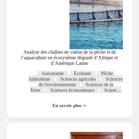
Analyse des chaînes de valeur de la pêche et de
l’aquaculture en écosystème dégradé d’Afrique et
d’Amérique Latine
Agronomie
Écologie
Pêche,
halieutique
Sciences agricoles
Sciences
de l'environnement
Sciences de la
Terre
Sciences économiques
Sciences
naturelles
Sciences sociales
En savoir plus
Analyse
des
chaînes
de
valeur
de