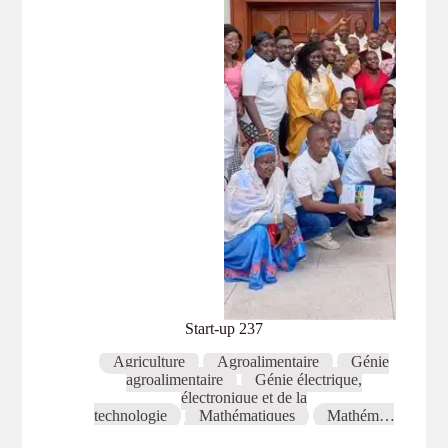
la
pêche
et
de
l’aquaculture
en
écosystème
dégradé
d’Afrique
et
d’Amérique
Latine
Start-up 237
Agriculture
Agroalimentaire
Génie
agroalimentaire
Génie électrique,
électronique et de la
technologie
Mathématiques
Mathémati
ques, statistiques et