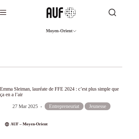
Passer
au
contenu
Moyen-Orient
Emma Sleiman, lauréate de FFE 2024 : c’est plus simple que
ça en a l’air
27 Mar 2025
Entrepreneuriat
Jeunesse
AUF – Moyen-Orient