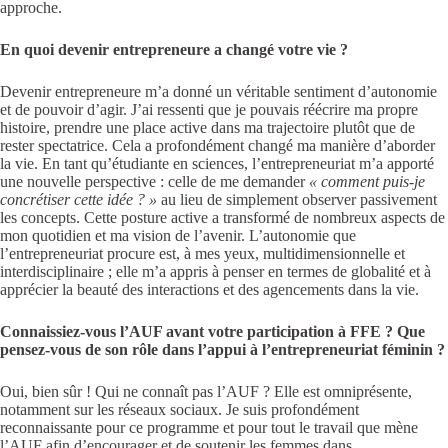
approche.
En quoi devenir entrepreneure a changé votre vie ?
Devenir entrepreneure m’a donné un véritable sentiment d’autonomie
et de pouvoir d’agir. J’ai ressenti que je pouvais réécrire ma propre
histoire, prendre une place active dans ma trajectoire plutôt que de
rester spectatrice. Cela a profondément changé ma manière d’aborder
la vie. En tant qu’étudiante en sciences, l’entrepreneuriat m’a apporté
une nouvelle perspective : celle de me demander
« comment puis-je
concrétiser cette idée ? »
au lieu de simplement observer passivement
les concepts. Cette posture active a transformé de nombreux aspects de
mon quotidien et ma vision de l’avenir. L’autonomie que
l’entrepreneuriat procure est, à mes yeux, multidimensionnelle et
interdisciplinaire ; elle m’a appris à penser en termes de globalité et à
apprécier la beauté des interactions et des agencements dans la vie.
Connaissiez-vous l’AUF avant votre participation à FFE ? Que
pensez-vous de son rôle dans l’appui à l’entrepreneuriat féminin ?
Oui, bien sûr ! Qui ne connaît pas l’AUF ? Elle est omniprésente,
notamment sur les réseaux sociaux. Je suis profondément
reconnaissante pour ce programme et pour tout le travail que mène
l’AUF afin d’encourager et de soutenir les femmes dans