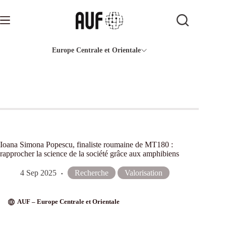
Passer
au
contenu
Europe Centrale et Orientale
Ioana Simona Popescu, finaliste roumaine de MT180 :
rapprocher la science de la société grâce aux amphibiens
4 Sep 2025
Recherche
Valorisation
AUF – Europe Centrale et Orientale