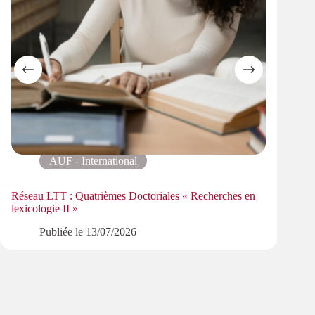
AUF - International
Réseau LTT : Quatrièmes Doctoriales « Recherches en
Otili
lexicologie II »
Publiée le
13/07/2026