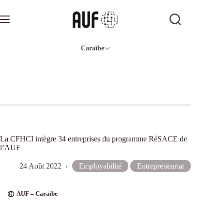
Passer
au
contenu
Caraïbe
La CFHCI intègre 34 entreprises du programme RéSACE de
l’AUF
24 Août 2022
Employabilité
Entrepreneuriat
AUF – Caraïbe