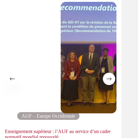
AUF – Europe Occidentale
Enseignement supérieur : l’AUF au service d’un cadre
Le pa
normatif mondial renouvelé
PMRe