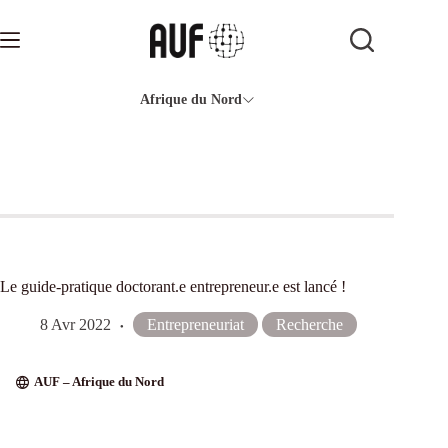
Passer
au
contenu
Afrique du Nord
Le guide-pratique doctorant.e entrepreneur.e est lancé !
8 Avr 2022
Entrepreneuriat
Recherche
AUF – Afrique du Nord