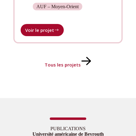
AUF – Moyen-Orient
Voir le projet
Appui
à
l’enseignement
universitaire
en
langue
Tous les projets
française
PUBLICATIONS
Université américaine de Beyrouth