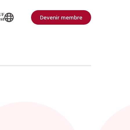
UF
Devenir membre
st