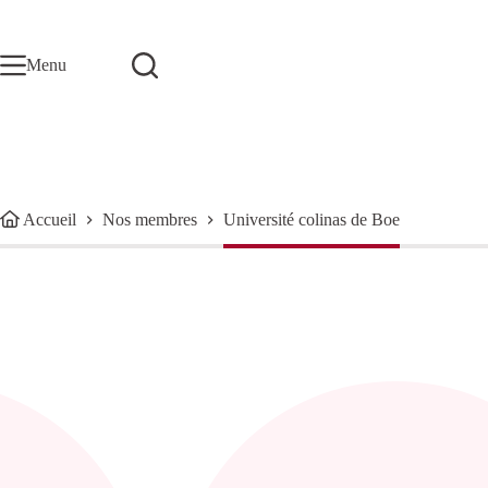
Passer
au
contenu
Menu
Accueil
Nos membres
Université colinas de Boe