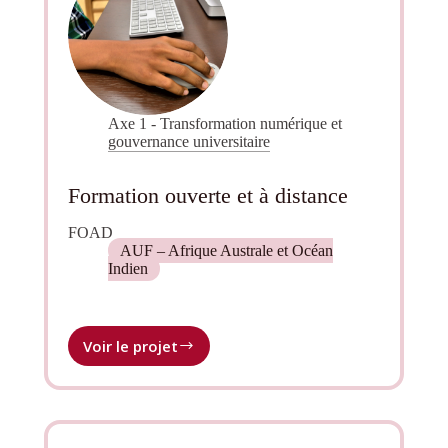
Madagascar
Axe 1 - Transformation numérique et
gouvernance universitaire
Formation ouverte et à distance
FOAD
AUF – Afrique Australe et Océan
Indien
Voir le projet
Formation
ouverte
et
à
distance