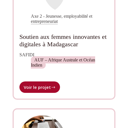
Axe 2 - Jeunesse, employabilité et
entrepreneuriat
Soutien aux femmes innovantes et
digitales à Madagascar
SAFIDI
AUF – Afrique Australe et Océan
Indien
Voir le projet
Soutien
aux
femmes
innovantes
et
digitales
à