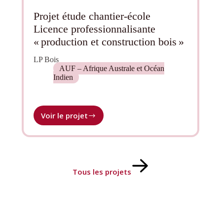
d’Ivoire,
Madagascar,
Projet étude chantier-école
Sénégal
Licence professionnalisante
–
« production et construction bois »
approches
croisées
(XX-
LP Bois
AUF – Afrique Australe et Océan
XXIe
Indien
siècle)
Voir le projet
Projet
étude
chantier-
école
Licence
professionnalisante
Tous les projets
« production
et
construction
bois »