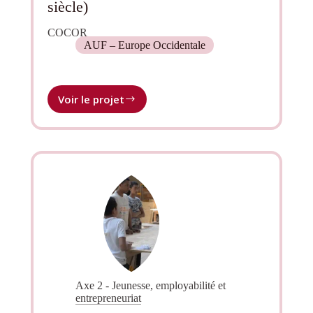
siècle)
COCOR
AUF – Europe Occidentale
Voir le projet
COmpter
les
autres,
COmpteR
pour
les
autres :
statistiques,
intégration
sociale
et
cohésion
politique,
Axe 2 - Jeunesse, employabilité et
Cameroun,
entrepreneuriat
Côte