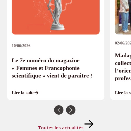
02/06/20
10/06/2026
Madag
Le 7e numéro du magazine
collec
« Femmes et Francophonie
l’orie
scientifique » vient de paraître !
profes
Lire la s
Lire la suite
Toutes les actualités