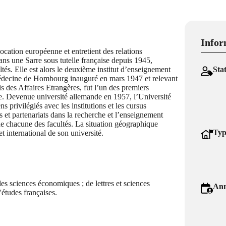
Infor
ocation européenne et entretient des relations
dans une Sarre sous tutelle française depuis 1945,
és. Elle est alors le deuxième institut d’enseignement
Sta
 médecine de Hombourg inauguré en mars 1947 et relevant
 des Affaires Etrangères, fut l’un des premiers
gue. Devenue université allemande en 1957, l’Université
ns privilégiés avec les institutions et les cursus
 et partenariats dans la recherche et l’enseignement
de chacune des facultés. La situation géographique
Typ
et international de son université.
des sciences économiques ; de lettres et sciences
Ann
'études françaises.