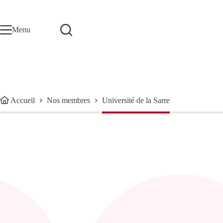
Passer
au
contenu
Menu
Accueil
Nos membres
Université de la Sarre