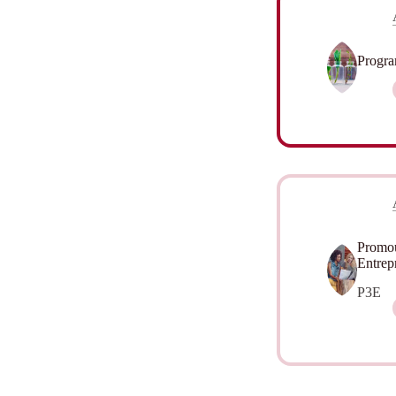
Progra
Promou
Entrep
P3E