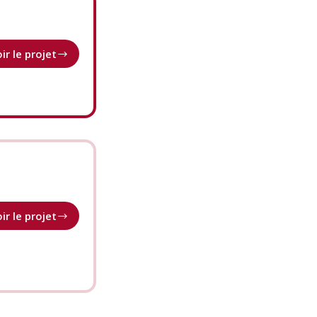
ir le projet
Programme
CO//ectif
ir le projet
Promouvoir
le
Plurilinguisme
dans
la
Professionnalisation
Entrepreneuriale