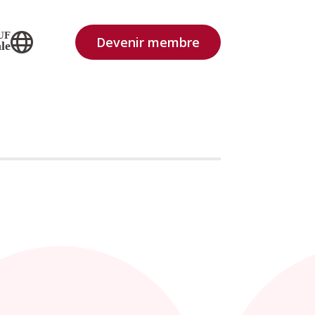
UF
Devenir membre
le