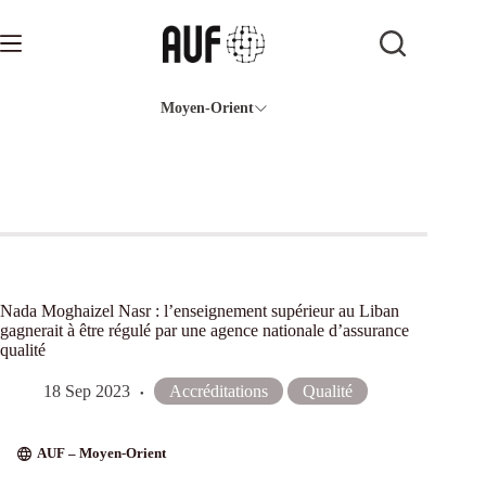
Passer
au
contenu
Moyen-Orient
Nada Moghaizel Nasr : l’enseignement supérieur au Liban
gagnerait à être régulé par une agence nationale d’assurance
qualité
18 Sep 2023
Accréditations
Qualité
AUF – Moyen-Orient