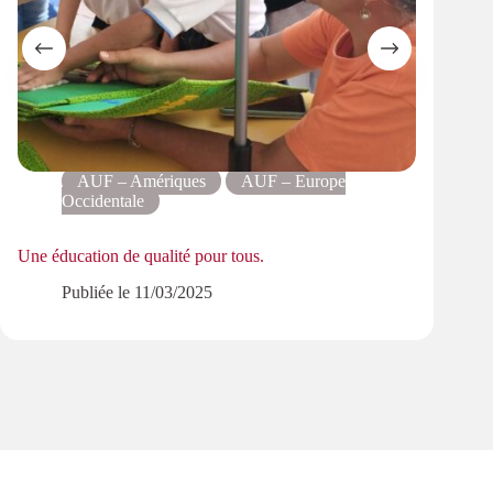
AUF – Amériques
AUF – Europe
Occidentale
Réform
Une éducation de qualité pour tous.
de d
Publiée le
11/03/2025