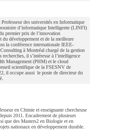
 Professeur des universités en Informatique
oratoire d’informatique Intelligente (LINFI)
 du premier prix de l’innovation
et du développement et de la meilleure
ns la conférence internationale IEEE-
Consulting à Montréal chargé de la gestion
recherches, il s’intéresse à l’intelligence
Health Management (PHM) et le cloud
conseil scientifique de la FSESNV de
2, il occupe aussi le poste de directeur du
é.
ofesseur en Chimie et enseignante chercheuse
epuis 2011. Encadrement de plusieurs
i que des Masters2 en Biologie et en
rojets nationaux en développement durable.