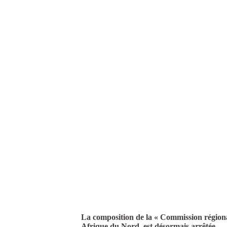
La composition de la « Commission régiona
Afrique du Nord, est désormais arrêtée.