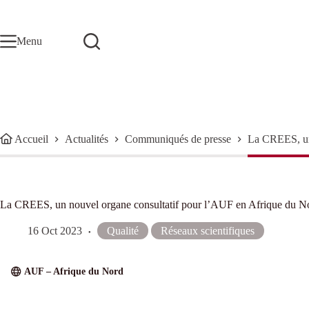
Passer
au
contenu
Menu
Accueil
Actualités
Communiqués de presse
La CREES, un
La CREES, un nouvel organe consultatif pour l’AUF en Afrique du N
16 Oct 2023
Qualité
Réseaux scientifiques
AUF – Afrique du Nord