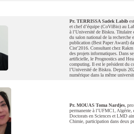
Pr. TERRISSA Sadek Labib
est
et chef d’équipe (CoViBio) au Lab
à l’Université de Biskra. Titulaire
du salon national de la recherche 
publication (Best Paper Award) da
Cist’2016. Consultant chez Rakm 
des projets informatiques. Dans ses 
artificielle, le Prognostics and 
computing. Il est le président du 
l’Université de Biskra. Depuis 202
numérique dans la même universit
Pr. MOUAS Toma Nardjes
, pr
permanente à l’UFMC1, Algérie, d
Doctorats en Sciences et LMD ains
Chimie, participation dans deux p