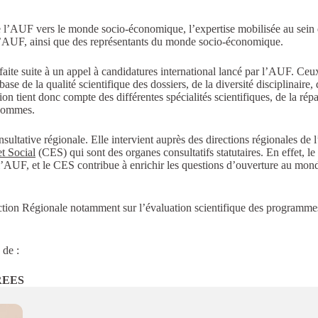
de l’AUF vers le monde socio-économique, l’expertise mobilisée au sein
l’AUF, ainsi que des représentants du monde socio-économique.
ite suite à un appel à candidatures international lancé par l’AUF. Ceu
ase de la qualité scientifique des dossiers, de la diversité disciplinaire
n tient donc compte des différentes spécialités scientifiques, de la répar
-hommes.
ultative régionale. Elle intervient auprès des directions régionales 
t Social
(CES) qui sont des organes consultatifs statutaires. En effet, le 
l’AUF, et le CES contribue à enrichir les questions d’ouverture au mo
ection Régionale notamment sur l’évaluation scientifique des programmes 
de :
CREES