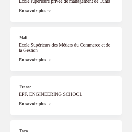
Ecole supérieure privée de management de Tunis
i
s
En savoir plus
Ecole
s
supérieure
e
privée
m
de
e
management
n
de
Mali
t
Tunis
Ecole Supérieurs des Métiers du Commerce et de
la Gestion
En savoir plus
Ecole
Supérieurs
des
Métiers
du
Commerce
France
et
EPF, ENGINEERING SCHOOL
de
la
En savoir plus
EPF,
Gestion
ENGINEERING
SCHOOL
Togo