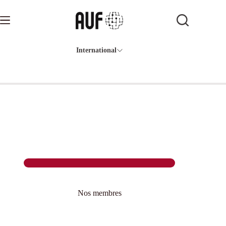
Passer
au
contenu
International
Nos membres