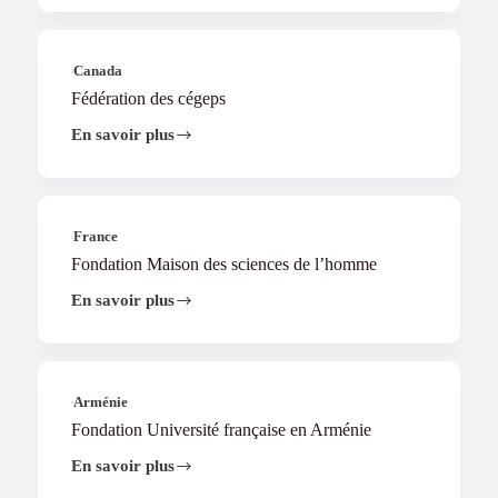
langues
et
des
arts,
Canada
de
Fédération des cégeps
l’Université
d’État
En savoir plus
Fédération
de
des
Jakarta
cégeps
France
Fondation Maison des sciences de l’homme
En savoir plus
Fondation
Maison
des
sciences
de
l’homme
Arménie
Fondation Université française en Arménie
En savoir plus
Fondation
Université