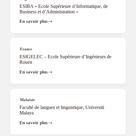
ESIBA « Ecole Supérieure d’Informatique, de
Business et d’Administration »
En savoir plus
ESIBA
« Ecole
Supérieure
d’Informatique,
de
Business
France
et
ESIGELEC – Ecole Supérieure d’Ingénieurs de
d’Administration »
Rouen
En savoir plus
ESIGELEC
–
Ecole
Supérieure
d’Ingénieurs
de
Malaisie
Rouen
Faculté de langues et linguistique, Universiti
Malaya
En savoir plus
Faculté
de
langues