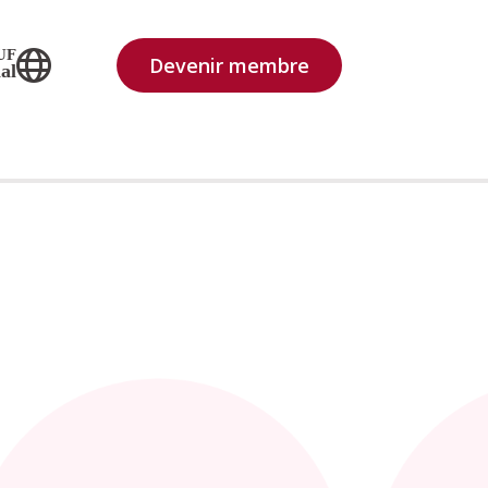
UF
Devenir membre
al