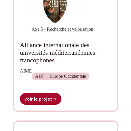
et
multidisciplinaire ;
Usages
de
Plantes
Axe 5 - Recherche et valorisation
Aromatiques
et
Médicinales
Alliance internationale des
(PAM)
universités méditerranéennes
dans
le
francophones
bassin
méditerranéen
AIME
AUF – Europe Occidentale
Voir le projet
Alliance
internationale
des
universités
méditerranéennes
francophones