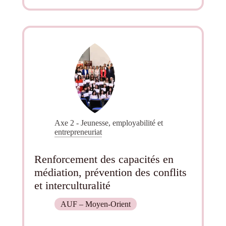
de
l’entrepreneuriat
étudiant
au
Moyen-
Orient
Axe 2 - Jeunesse, employabilité et
entrepreneuriat
Renforcement des capacités en
médiation, prévention des conflits
et interculturalité
AUF – Moyen-Orient