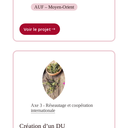
AUF – Moyen-Orient
Voir le projet
Renforcement
de
l’accès
au
droit
de
populations
vulnérables
du
Moyen-
Orient
par
la
Axe 3 - Réseautage et coopération
création
internationale
d’un
ensemble
de
Création d’un DU