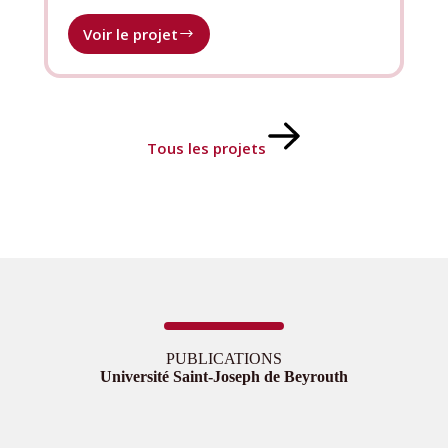
Voir le projet
Renforcement
des
capacités
en
médiation,
prévention
Tous les projets
des
conflits
et
interculturalité
PUBLICATIONS
Université Saint-Joseph de Beyrouth