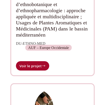
cliniques
d’ethnobotanique et
juridiques
d’ethnopharmacologie : approche
universitaires
appliquée et multidisciplinaire ;
Usages de Plantes Aromatiques et
Médicinales (PAM) dans le bassin
méditerranéen
DU-ETHNO-MED
AUF – Europe Occidentale
Voir le projet
Création
d’un
DU
d’ethnobotanique
et
d’ethnopharmacologie :
approche
appliquée