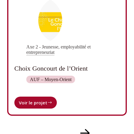
Axe 2 - Jeunesse, employabilité et
entrepreneuriat
Choix Goncourt de l’Orient
AUF – Moyen-Orient
Voir le projet
Choix
Goncourt
de
l’Orient