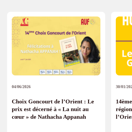
04/06/2026
30/01/20
Choix Goncourt de l’Orient : Le
14ème 
prix est décerné à « La nuit au
région
cœur » de Nathacha Appanah
l’Ori