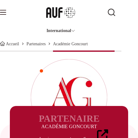
Passer
au
contenu
International
Académie Goncourt
Accueil
Partenaires
PARTENAIRE
ACADÉMIE GONCOURT