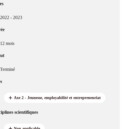
es
2022 - 2023
ée
12 mois
tut
Terminé
s
Axe 2 - Jeunesse, employabilité et entrepreneuriat
iplines scientifiques
Non applicable