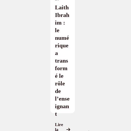
Laith
Ibrah
im :
le
numé
rique
a
trans
form
é le
rôle
de
l’ense
ignan
t
Lire
la