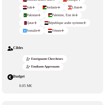
Irak
Jordanie
Liban
Pakistan
Palestine, Etat de
Qatar
République arabe syrienne
Somalie
Yémen
Cibles
Enseignants Chercheurs
Etudiants Apprenants
Budget
0.05 M€