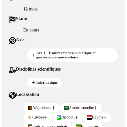
12 mois
Statut
En cours
Axes
Axe 1 - Transformation numérique et
gouvernance universitaire
Disciplines scientifiques
Informatique
Localisation
Afghanistan
Arabie saoudite
Chypre
Djibouti
Egypte
Emirats arabes unis
Ethiopie