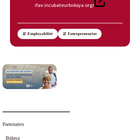
ifav.incubateurbidaya.org/
Employabilité
Entrepreneuriat
Partenaires
Bidaya