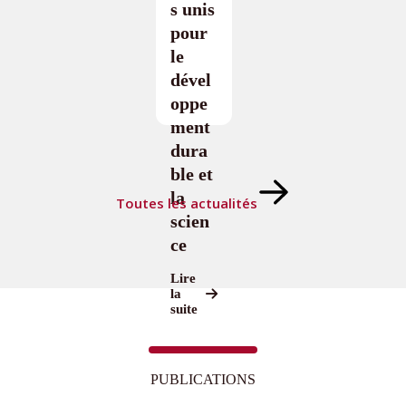
s unis
pour
le
dével
oppe
ment
dura
ble et
la
Toutes les actualités
scien
ce
Lire
la
suite
PUBLICATIONS