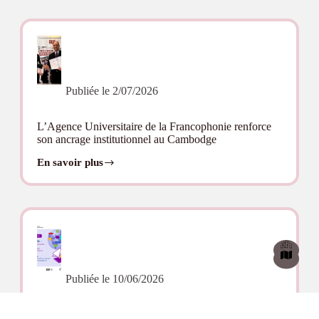
Dakar
(version
arabe)
Publiée le
2/07/2026
L’Agence Universitaire de la Francophonie renforce
son ancrage institutionnel au Cambodge
En savoir plus
L’Agence
Universitaire
de
la
Francophonie
renforce
son
ancrage
institutionnel
au
Publiée le
10/06/2026
Cambodge
Une journée dédiée au Dictionnaire des francophones