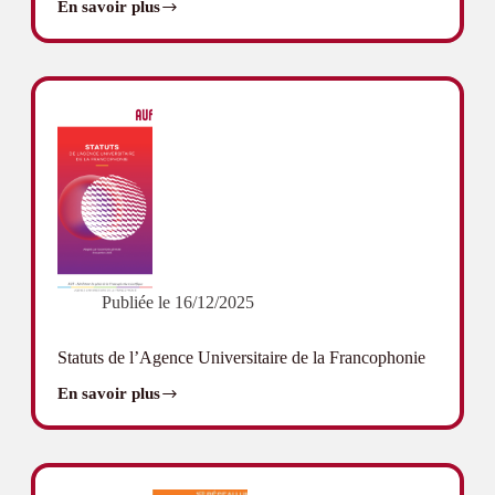
En savoir plus
Rapport
d’activité
2025
Publiée le
16/12/2025
Statuts de l’Agence Universitaire de la Francophonie
En savoir plus
Statuts
de
l’Agence
Universitaire
de
la