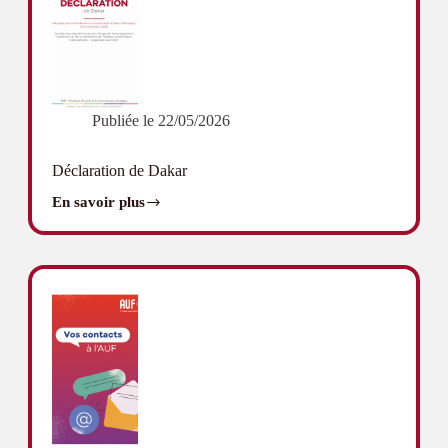
arabe
Publiée le
22/05/2026
Déclaration de Dakar
En savoir plus
Déclaration
de
Dakar