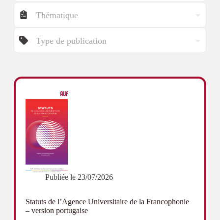
T
s
h
é
T
m
y
a
p
t
e
i
s
q
d
u
e
e
p
s
u
b
l
i
c
a
t
i
Publiée le
23/07/2026
o
n
s
Statuts de l’Agence Universitaire de la Francophonie
– version portugaise