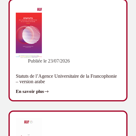
de
la
Francophonie
–
version
espagnole
Publiée le
23/07/2026
Statuts de l’Agence Universitaire de la Francophonie
– version arabe
En savoir plus
Statuts
de
l’Agence
Universitaire
de
la
Francophonie
–
version