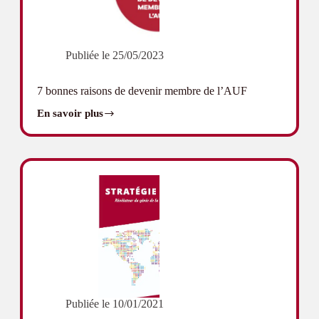
Publiée le
25/05/2023
7 bonnes raisons de devenir membre de l’AUF
En savoir plus
7
bonnes
raisons
de
devenir
membre
de
l’AUF
Publiée le
10/01/2021