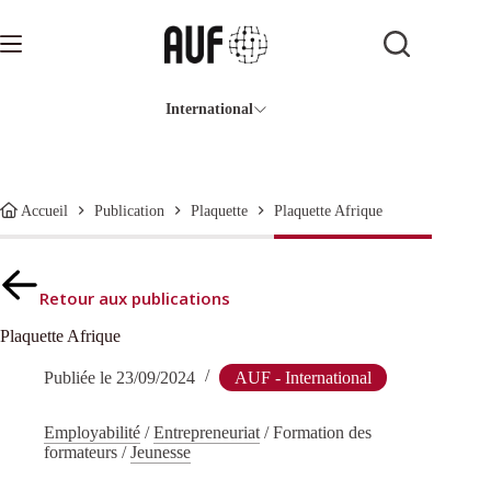
Passer
au
contenu
International
Plaquette Afrique
Accueil
Publication
Plaquette
Retour aux publications
Plaquette Afrique
Publiée le
23/09/2024
AUF - International
Employabilité
/
Entrepreneuriat
/
Formation des
formateurs
/
Jeunesse