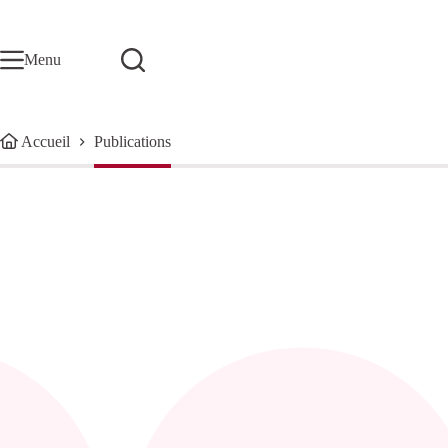
Passer
au
contenu
Menu
Accueil
Publications