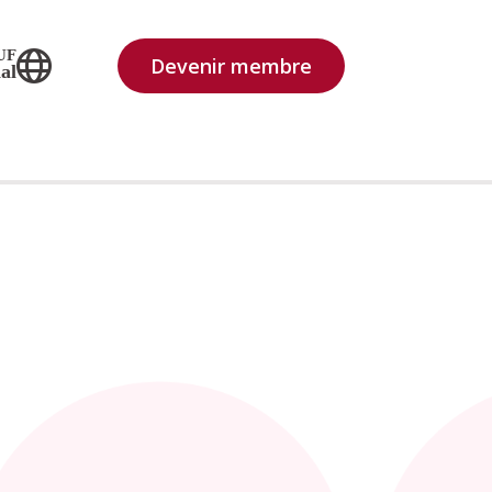
UF
Devenir membre
al