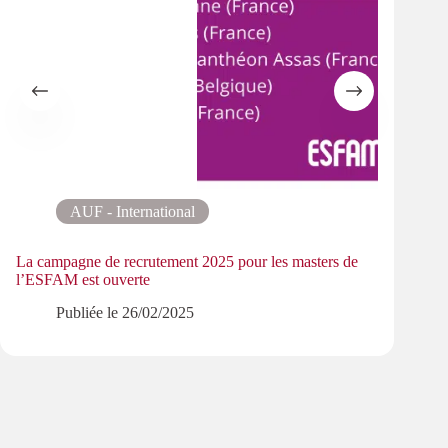
AUF - International
La campagne de recrutement 2025 pour les masters de
Retou
l’ESFAM est ouverte
Liban
scient
Publiée le
26/02/2025