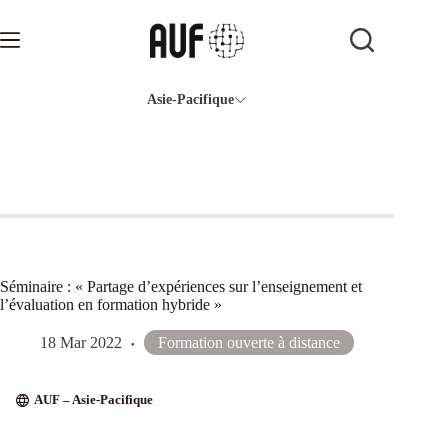
Passer
au
contenu
Asie-Pacifique
Séminaire : « Partage d’expériences sur l’enseignement et
l’évaluation en formation hybride »
18 Mar 2022
Formation ouverte à distance
AUF – Asie-Pacifique