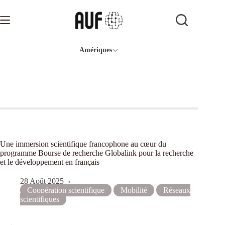
Passer
au
contenu
Amériques
Une immersion scientifique francophone au cœur du
programme Bourse de recherche Globalink pour la recherche
et le développement en français
28 Août 2025
Coopération scientifique
Mobilité
Réseaux
scientifiques