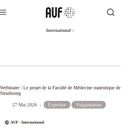
Passer
au
contenu
International
Webinaire : Le projet de la Faculté de Médecine maïeutique de
Strasbourg
27 Mai 2026
Expertise
Vulgarisation
AUF - International