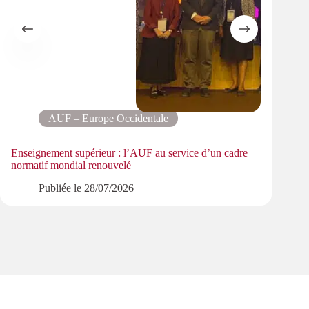
AUF – Europe Occidentale
Enseignement supérieur : l’AUF au service d’un cadre
L’AUF 
normatif mondial renouvelé
tôt da
Publiée le
28/07/2026