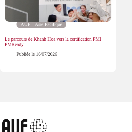
AUF – Asie-Pacifique
Le parcours de Khanh Hoa vers la certification PMI
Progr
PMReady
les ré
Publiée le
16/07/2026