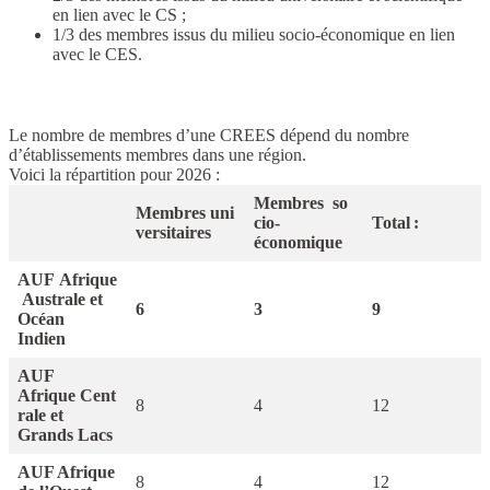
en lien avec le CS ;
1/3 des membres issus du milieu socio-économique en lien
avec le CES.
Le nombre de membres d’une CREES dépend du nombre
d’établissements membres dans une région.
Voici la répartition pour 2026 :
Membres so
Membres uni
cio-
Total :
versitaires
économique
AUF Afrique
Australe et
6
3
9
Océan
Indien
AUF
Afrique Cent
8
4
12
rale et
Grands Lacs
AUF Afrique
8
4
12