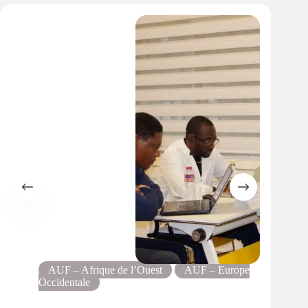
AUF – Afrique de l’Ouest
AUF – Europe
Occidentale
Résea