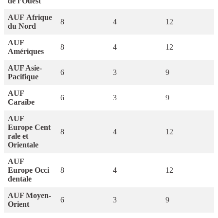
de l’Ouest
AUF Afrique
8
4
12
du Nord
AUF
8
4
12
Amériques
AUF Asie-
6
3
9
Pacifique
AUF
6
3
9
Caraïbe
AUF
Europe Cent
8
4
12
rale et
Orientale
AUF
Europe Occi
8
4
12
dentale
AUF Moyen-
6
3
9
Orient