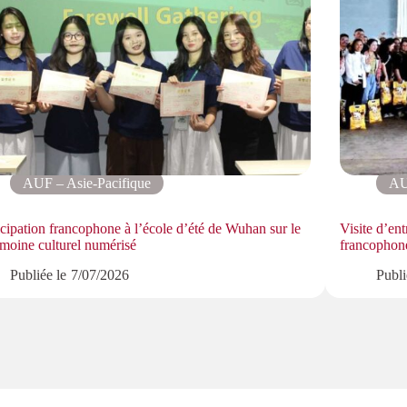
AUF – Asie-Pacifique
AU
icipation francophone à l’école d’été de Wuhan sur le
Visite d’en
imoine culturel numérisé
francopho
Publiée le
7/07/2026
Publi