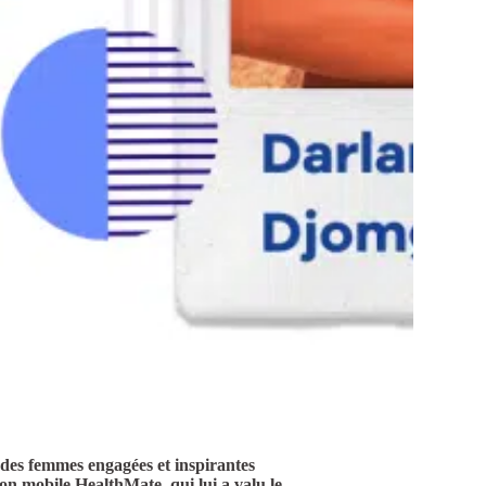
 des femmes engagées et inspirantes
on mobile HealthMate, qui lui a valu le