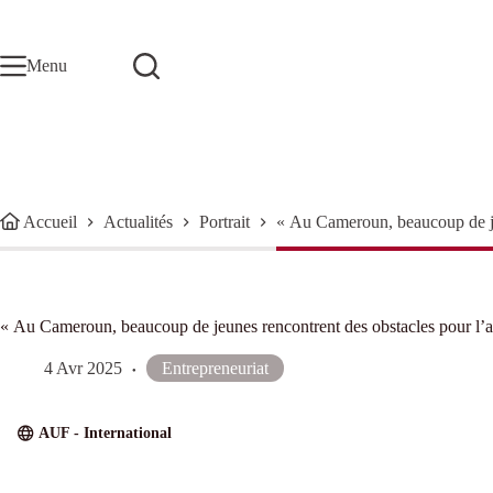
Passer
au
contenu
Menu
Accueil
Actualités
Portrait
« Au Cameroun, beaucoup de jeu
« Au Cameroun, beaucoup de jeunes rencontrent des obstacles pour l’a
4 Avr 2025
Entrepreneuriat
AUF - International