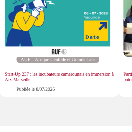
AUF – Afrique Centrale et Grands Lacs
Start-Up 237 : les incubateurs camerounais en immersion à
Part
Aix-Marseille
patr
Publiée le
8/07/2026