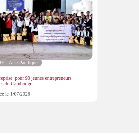
F – Asie-Pacifique
AUF – Asi
treprise pour 90 jeunes entrepreneurs
Soutenance des mé
nes du Cambodge
médecine de l’Uni
ée le
1/07/2026
Publiée le
6