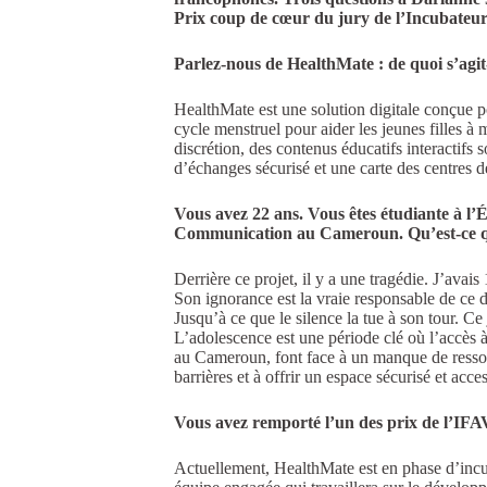
Prix coup de cœur du jury de l’Incubateur
Parlez-nous de HealthMate : de quoi s’agit-
HealthMate est une solution digitale conçue po
cycle menstruel pour aider les jeunes filles à 
discrétion, des contenus éducatifs interactifs 
d’échanges sécurisé et une carte des centres d
Vous avez 22 ans. Vous êtes étudiante à l
Communication
au Cameroun. Qu’est-ce qu
Derrière ce projet, il y a une tragédie. J’avai
Son ignorance est la vraie responsable de ce dr
Jusqu’à ce que le silence la tue à son tour. C
L’adolescence est une période clé où l’accès à
au Cameroun, font face à un manque de ressour
barrières et à offrir un espace sécurisé et ac
Vous avez remporté l’un des prix de l’IFAV
Actuellement, HealthMate est en phase d’incub