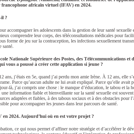
 francophone africain virtuel (IFAV) en 2024.
il ?
ur accompagner les adolescents dans la gestion de leur santé sexuelle e
mieux comprendre leur corps, des téléconsultations médicales pour facilit
sous forme de jeu sur la contraception, les infections sexuellement transm
e santé.
’École Nationale Supérieure des Postes, des Télécommunications et
d
i vous a poussé à créer cette application si jeune ?
s 12 ans, j’étais en 5e, quand j’ai perdu mon amie Irène. À 12 ans, elle s’
ame. Parce qu’aucun adulte ne lui avait expliqué. Parce qu’elle avait peu
e jour-là, j’ai compris une chose : le manque d’éducation, le tabou et la 
 une information fiable et bienveillante sur la santé sexuelle est souve
ces adaptées et fiables, à des tabous sociaux et à des obstacles pour l’
cessible pour accompagner les jeunes dans leur parcours de santé.
 en 2024. Aujourd’hui où en est votre projet ?
ation, ce qui nous permet d’affiner notre stratégie et d’accélérer le d