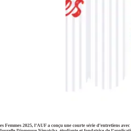
des Femmes 2025, l’AUF a conçu une courte série d’entretiens avec
ourelle Djomgoue Nimatcha, étudiante et fondatrice de l’applicati