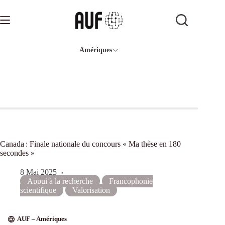
Passer
au
contenu
Amériques
Canada : Finale nationale du concours « Ma thèse en 180
secondes »
8 Mai 2025
Appui à la recherche
Francophonie
scientifique
Valorisation
AUF – Amériques