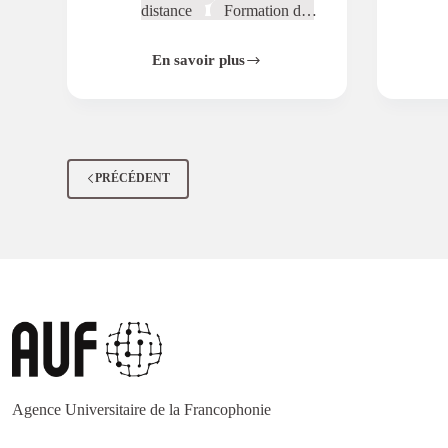
distance
Formation des
enseignants
Ingénierie
des
En savoir plus
formations
Pédagogi
RéFUV
e
Systèmes
éducatifs
Technologies
éducatives
PRÉCÉDENT
Agence Universitaire de la Francophonie