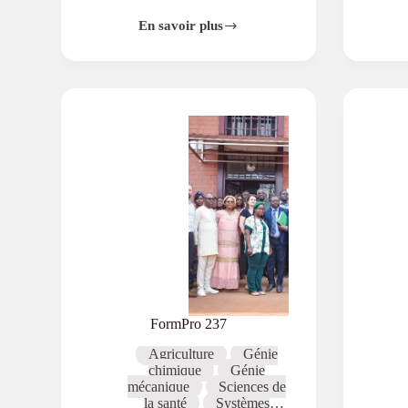
En savoir plus
Soutien
de
la
formation
des
sage-
femmes
pour
un
meilleur
accès
à
des
soins
maternels
et
infantiles
de
qualité
FormPro 237
au
Laos
Agriculture
Génie
chimique
Génie
mécanique
Sciences de
la santé
Systèmes