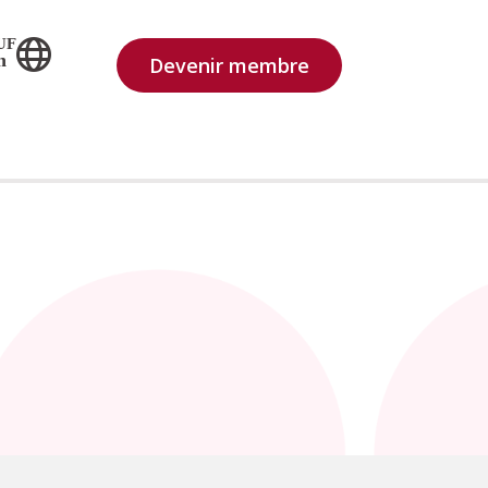
UF
n
Devenir membre