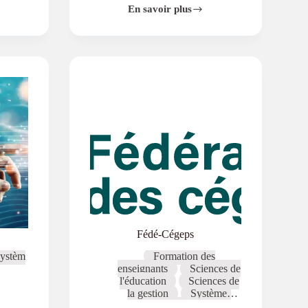
En savoir plus
la matière
Sciences de
Bourse
la santé
Sciences de la
de
Terre
Sciences
recherche
Globalink
humaines
Sciences
pour
naturelles
Sciences
la
sociales
recherche
et
le
développement
en
français
Fédé-Cégeps
ystèm
Formation des
enseignants
Sciences de
l'éducation
Sciences de
la gestion
Systèmes
éducatifs