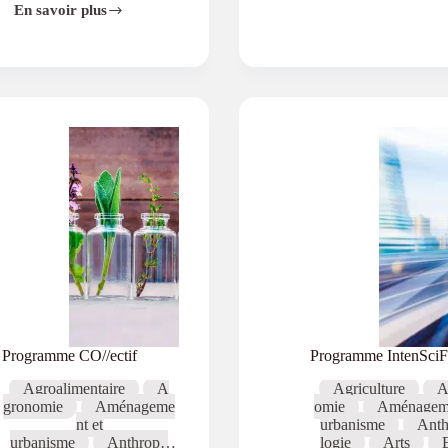
En savoir plus
Renforcement
des
formations
professionnalisantes
francophones
en
Asie-
Pacifique
Programme CO//ectif
Programme IntenSciF
Agroalimentaire
A
Agriculture
A
gronomie
Aménageme
omie
Aménageme
nt et
urbanisme
Anth
urbanisme
Anthropo
logie
Arts