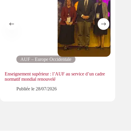
AUF – Europe Occidentale
Enseignement supérieur : l’AUF au service d’un cadre
normatif mondial renouvelé
Format
en Af
Publiée le
28/07/2026