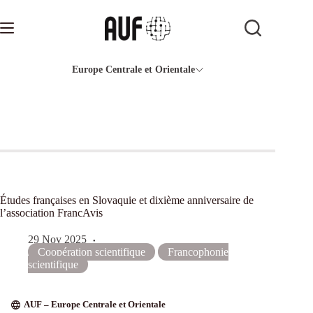
Passer
au
contenu
Europe Centrale et Orientale
Études françaises en Slovaquie et dixième anniversaire de
l’association FrancAvis
29 Nov 2025
Coopération scientifique
Francophonie
scientifique
AUF – Europe Centrale et Orientale