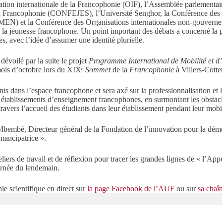
sation internationale de la Francophonie (OIF), l’Assemblée parlementa
 la Francophonie (CONFEJES), l’Université Senghor, la Conférence des m
N) et la Conférence des Organisations internationales non-gouverne
r de la jeunesse francophone. Un point important des débats a concerné la
es, avec l’idée d’assumer une identité plurielle.
évoilé par la suite le projet
Programme International de Mobilité et 
mois d’octobre lors du XIXᵉ
Sommet
de la
Francophonie
à Villers-Cotte
ants dans l’espace francophone et sera axé sur la professionnalisation e
es établissements d’enseignement francophones, en surmontant les obstacl
avers l’accueil des étudiants dans leur établissement pendant leur mobil
 Mbembé, Directeur général de la Fondation de l’innovation pour la démoc
mancipatrice ».
teliers de travail et de réflexion pour tracer les grandes lignes de « l’
ournée du lendemain.
e scientifique en direct sur
la page Facebook de l’AUF
ou sur
sa chaî