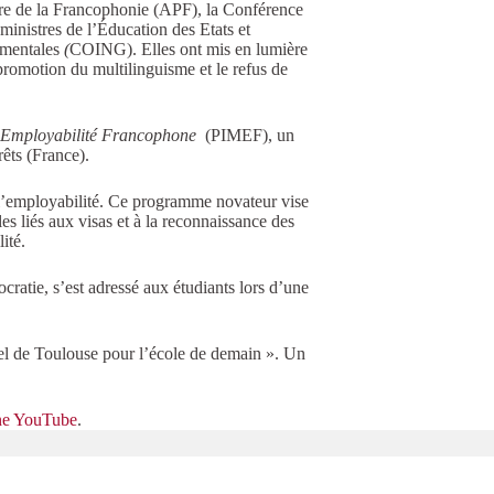
ire de la Francophonie (APF), la Conférence
inistres de l’Éducation des Etats et
mentales
(
COING). Elles ont mis en lumière
 promotion du multilinguisme et le refus de
d’Employabilité Francophone
(PIMEF), un
rêts (France).
t l’employabilité. Ce programme novateur vise
es liés aux visas et à la reconnaissance des
ité.
ratie, s’est adressé aux étudiants lors d’une
Appel de Toulouse pour l’école de demain ». Un
ne YouTube
.