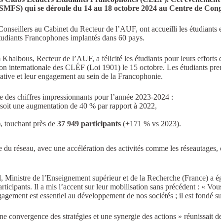
(SMFS) qui se déroule du 14 au 18 octobre 2024 au Centre de Cong
nseillers au Cabinet du Recteur de l’AUF, ont accueilli les étudiants e
tudiants Francophones implantés dans 60 pays.
 Khalbous, Recteur de l’AUF, a félicité les étudiants pour leurs efforts 
tion internationale des CLÉF (Loi 1901) le 15 octobre. Les étudiants pr
ative et leur engagement au sein de la Francophonie.
 des chiffres impressionnants pour l’année 2023-2024 :
soit une augmentation de 40 % par rapport à 2022,
, touchant près de
37 949 participants
(+171 % vs 2023).
te du réseau, avec une accélération des activités comme les réseautages, 
l, Ministre de l’Enseignement supérieur et de la Recherche (France) a
participants. Il a mis l’accent sur leur mobilisation sans précédent : « Vo
ement est essentiel au développement de nos sociétés ; il est fondé sur
une convergence des stratégies et une synergie des actions » réunissait d