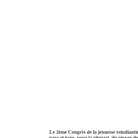
Le 3ème Congrès de la jeunesse estudianti
pays et issus, pour la plupart, du réseau