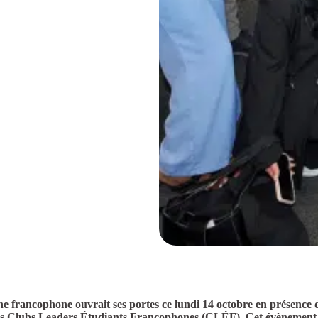
ne francophone ouvrait ses portes ce lundi 14 octobre en présence 
 des Clubs Leaders Étudiants Francophones (CLÉF). Cet évènement s