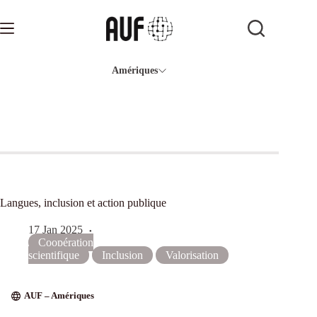
Passer
au
contenu
Amériques
Langues, inclusion et action publique
17 Jan 2025
Coopération
scientifique
Inclusion
Valorisation
AUF – Amériques