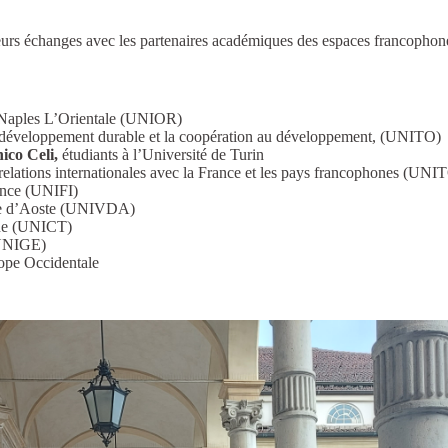
eurs é
changes avec les partenaires académiques des espaces francophones 
 Naples L’Orientale (UNIOR)
r développement durable et la coopération au développement, (UNITO)
ico Celi,
étudiants à l’
Université de Turin
relations internationales avec la France et les pays francophones (UNI
ence (UNIFI)
lée d’Aoste (UNIVDA)
ane (UNICT)
(UNIGE)
rope Occidentale