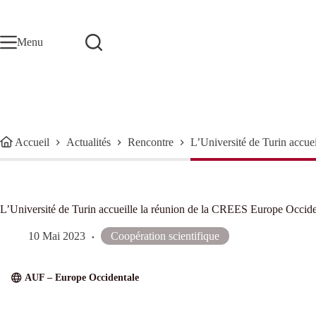
Passer
au
contenu
Menu
Accueil
Actualités
Rencontre
L’Université de Turin accue
L’Université de Turin accueille la réunion de la CREES Europe Occide
10 Mai 2023
Coopération scientifique
AUF – Europe Occidentale