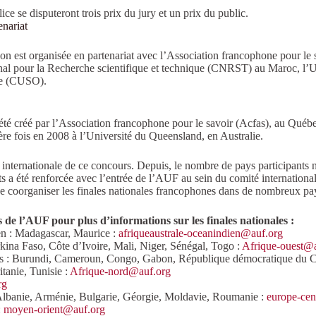
e se disputeront trois prix du jury et un prix du public.
enariat
tion est organisée en partenariat avec l’Association francophone pour l
onal pour la Recherche scientifique et technique (CNRST) au Maroc, l’U
ale (CUSO).
é créé par l’Association francophone pour le savoir (Acfas), au Québec
re fois en 2008 à l’Université du Queensland, en Australie.
 internationale de ce concours. Depuis, le nombre de pays participants n
ts a été renforcée avec l’entrée de l’AUF au sein du comité internationa
 de coorganiser les finales nationales francophones dans de nombreux pa
s de l’AUF pour plus d’informations sur les finales nationales :
en : Madagascar, Maurice :
afriqueaustrale-oceanindien@auf.org
ina Faso, Côte d’Ivoire, Mali, Niger, Sénégal, Togo :
Afrique-ouest@a
cs : Burundi, Cameroun, Congo, Gabon, République démocratique du 
tanie, Tunisie :
Afrique-nord@auf.org
rg
Albanie, Arménie, Bulgarie, Géorgie, Moldavie, Roumanie :
europe-cen
:
moyen-orient@auf.org