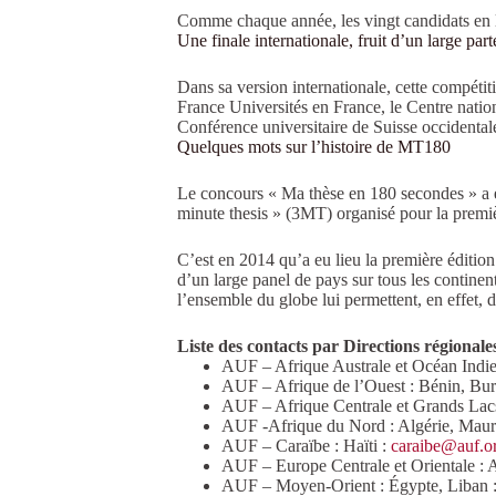
Comme chaque année, les vingt candidats en lic
Une finale internationale, fruit d’un large part
Dans sa version internationale, cette compéti
France Universités en France, le Centre nati
Conférence universitaire de Suisse occident
Quelques mots sur l’histoire de MT180
Le concours « Ma thèse en 180 secondes » a ét
minute thesis » (3MT) organisé pour la premiè
C’est en 2014 qu’a eu lieu la première édition
d’un large panel de pays sur tous les continen
l’ensemble du globe lui permettent, en effet,
Liste des contacts par Directions régionale
AUF – Afrique Australe et Océan Indi
AUF – Afrique de l’Ouest : Bénin, Burk
AUF – Afrique Centrale et Grands La
AUF -Afrique du Nord : Algérie, Mauri
AUF – Caraïbe : Haïti :
caraibe@auf.o
AUF – Europe Centrale et Orientale : 
AUF – Moyen-Orient : Égypte, Liban 