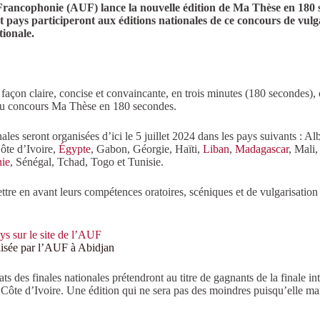
a Francophonie (AUF) lance la nouvelle édition de Ma Thèse en 180
 pays participeront aux éditions nationales de ce concours de vulga
tionale.
açon claire, concise et convaincante, en trois minutes (180 secondes), c’
4 du concours Ma Thèse en 180 secondes.
ales seront organisées d’ici le 5 juillet 2024 dans les pays suivants : 
te d’Ivoire,
Égypte
, Gabon, Géorgie, Haïti,
Liban
,
Madagascar
, Mali
ie
, Sénégal, Tchad, Togo et Tunisie.
tre en avant leurs compétences oratoires, scéniques et de vulgarisation s
ys sur le site de l’AUF
anisée par l’AUF à Abidjan
ts des finales nationales prétendront au titre de gagnants de la finale i
Côte d’Ivoire. Une édition qui ne sera pas des moindres puisqu’elle m