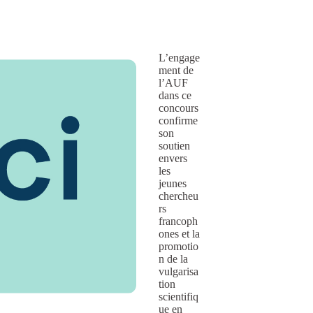
L’engage
ment de
l’AUF
dans ce
concours
confirme
son
soutien
envers
les
jeunes
chercheu
rs
francoph
ones et la
promotio
n de la
vulgarisa
tion
scientifiq
ue en