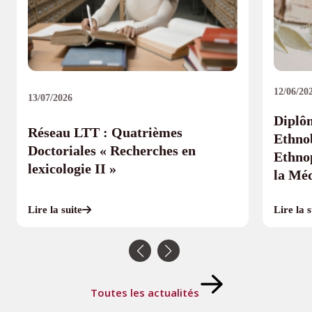
12/06/20
13/07/2026
Diplôm
Réseau LTT : Quatrièmes
Ethno
Doctoriales « Recherches en
Ethno
lexicologie II »
la Mé
Lire la s
Lire la suite
Toutes les actualités