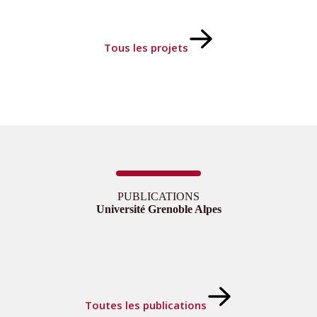
DU
d’ethnobotanique
et
d’ethnopharmacologie :
Tous les projets
approche
appliquée
et
multidisciplinaire ;
Usages
de
Plantes
Aromatiques
et
Médicinales
PUBLICATIONS
(PAM)
Université Grenoble Alpes
dans
le
bassin
méditerranéen
Toutes les publications