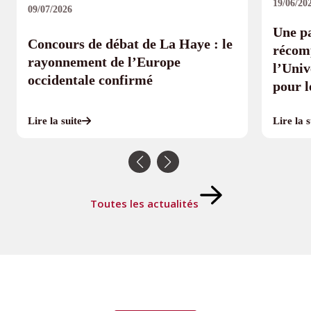
19/06/20
09/07/2026
Une pa
Concours de débat de La Haye : le
récomp
rayonnement de l’Europe
l’Univ
occidentale confirmé
pour 
Lire la s
Lire la suite
Toutes les actualités