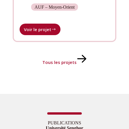
AUF – Moyen-Orient
Voir le projet
Renforcement
des
capacités
en
médiation,
prévention
Tous les projets
des
conflits
et
interculturalité
PUBLICATIONS
Université Senghor