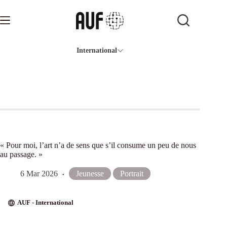
Passer
au
contenu
International
« Pour moi, l’art n’a de sens que s’il consume un peu de nous
au passage. »
6 Mar 2026
Jeunesse
Portrait
AUF - International