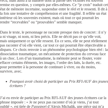
vécu, mais aussi à la manière dont la parole des victimes est souvent
remise en question, y compris par elles-mêmes. Ce “je crois” traduit cet
état de mémoire incertaine, suspendue entre le réel et le ressenti. Il dit à
la fois une tentative de compréhension et une fragilité. Il reflète un état
intérieur où les souvenirs existent, mais où tout ce qui pourrait les
rendre “recevables” ou “prouvables” semble manquer.
Dans le texte, le personnage ne raconte presque rien de concret : il n’y
a ni visage, ni nom, ni lieu précis. Elle ne décrit pas ce qu’elle voit,
mais uniquement ce qu’elle ressent. En ce sens, elle ne peut réellement
pas raconter d’où elle vient, car tout ce qui pourrait être objectivable a
disparu. Ce choix renvoie à un phénomène psychologique bien réel : la
dissociation traumatique, un mécanisme de protection du cerveau face
à un choc. Lors d’un traumatisme, la mémoire peut se flouter, voire
effacer certains éléments, les images, l’ordre des faits, la durée, etc.
pour permettre à la personne de continuer à vivre, ou du moins,
survivre, avec.
Pourquoi avoir choisi de participer au Prix RFI-AUF des jeunes
écritures ?
J’ai eu envie de participer au Prix RFI-AUF des jeunes écritures car la
phrase imposée : « Je ne peux pas raconter d’où je viens, j’ai tout
oublié », est tirée de
Passeport
d’Alexis Michalik, une pièce qui m’a