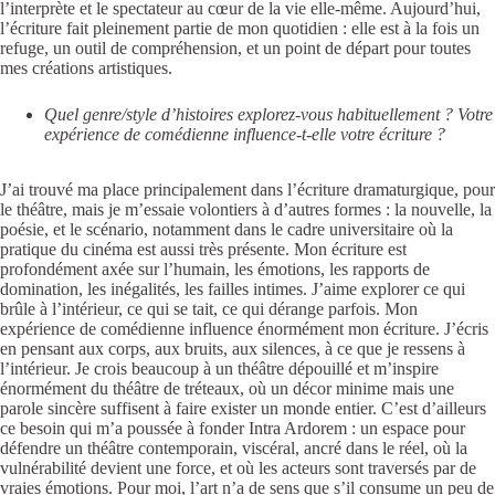
l’interprète et le spectateur au cœur de la vie elle-même. Aujourd’hui,
l’écriture fait pleinement partie de mon quotidien : elle est à la fois un
refuge, un outil de compréhension, et un point de départ pour toutes
mes créations artistiques.
Quel genre/style d’histoires explorez-vous habituellement ? Votre
expérience de comédienne influence-t-elle votre écriture ?
J’ai trouvé ma place principalement dans l’écriture dramaturgique, pour
le théâtre, mais je m’essaie volontiers à d’autres formes : la nouvelle, la
poésie, et le scénario, notamment dans le cadre universitaire où la
pratique du cinéma est aussi très présente. Mon écriture est
profondément axée sur l’humain, les émotions, les rapports de
domination, les inégalités, les failles intimes. J’aime explorer ce qui
brûle à l’intérieur, ce qui se tait, ce qui dérange parfois. Mon
expérience de comédienne influence énormément mon écriture. J’écris
en pensant aux corps, aux bruits, aux silences, à ce que je ressens à
l’intérieur. Je crois beaucoup à un théâtre dépouillé et m’inspire
énormément du théâtre de tréteaux, où un décor minime mais une
parole sincère suffisent à faire exister un monde entier. C’est d’ailleurs
ce besoin qui m’a poussée à fonder Intra Ardorem : un espace pour
défendre un théâtre contemporain, viscéral, ancré dans le réel, où la
vulnérabilité devient une force, et où les acteurs sont traversés par de
vraies émotions. Pour moi, l’art n’a de sens que s’il consume un peu de