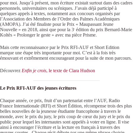
pour moi. Jusqu’à présent, mon écriture existait surtout dans des cadres
personnels, universitaires ou scéniques. J’avais déjà participé à
quelques appels à textes, notamment aux concours organisés par
l’Association des Membres de l’Ordre des Palmes Académiques
(AMOPA). J’ai été finaliste pour le Prix « Maupassant Jeune
Nouvelle » en 2018, ainsi que pour la 3
édition du prix Bernard-Marie
e
Koltès « Prolonger le geste » avec ma pièce Prisme.
Mais cette reconnaissance par le Prix RFI-AUF et Short Edition
marque une étape très importante pour moi. C’est à la fois très
émouvant et extrêmement encourageant pour la suite de mon parcours.
Découvrez
Enfin je crois
, le texte de Clara Hudson
Le Prix RFI-AUF des jeunes écritures
Chaque année, ce prix, fruit d’un partenariat entre l’AUF, Radio
France Internationale (RFI) et Short Édition, récompense trois des plus
belles nouvelles de la jeunesse étudiante francophone à travers le
monde, avec le prix du jury, le prix coup de cœur du jury et le prix du
public pour lequel les internautes sont appelés à voter en ligne. Il vise
ainsi à encourager l’écriture et la lecture en français à travers des
œuvres courtes. Chaque récit débute par une même phrase choisie