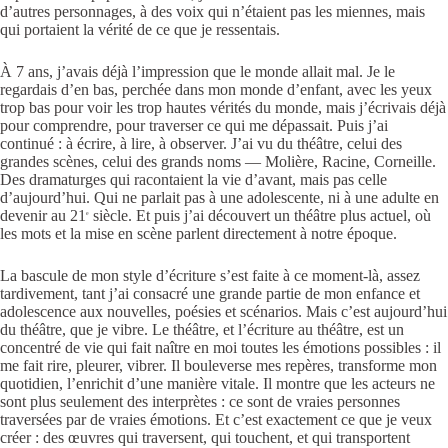
d’autres personnages, à des voix qui n’étaient pas les miennes, mais
qui portaient la vérité de ce que je ressentais.
À 7 ans, j’avais déjà l’impression que le monde allait mal. Je le
regardais d’en bas, perchée dans mon monde d’enfant, avec les yeux
trop bas pour voir les trop hautes vérités du monde, mais j’écrivais déjà
pour comprendre, pour traverser ce qui me dépassait. Puis j’ai
continué : à écrire, à lire, à observer. J’ai vu du théâtre, celui des
grandes scènes, celui des grands noms — Molière, Racine, Corneille.
Des dramaturges qui racontaient la vie d’avant, mais pas celle
d’aujourd’hui. Qui ne parlait pas à une adolescente, ni à une adulte en
devenir au 21
siècle. Et puis j’ai découvert un théâtre plus actuel, où
e
les mots et la mise en scène parlent directement à notre époque.
La bascule de mon style d’écriture s’est faite à ce moment-là, assez
tardivement, tant j’ai consacré une grande partie de mon enfance et
adolescence aux nouvelles, poésies et scénarios. Mais c’est aujourd’hui
du théâtre, que je vibre. Le théâtre, et l’écriture au théâtre, est un
concentré de vie qui fait naître en moi toutes les émotions possibles : il
me fait rire, pleurer, vibrer. Il bouleverse mes repères, transforme mon
quotidien, l’enrichit d’une manière vitale. Il montre que les acteurs ne
sont plus seulement des interprètes : ce sont de vraies personnes
traversées par de vraies émotions. Et c’est exactement ce que je veux
créer : des œuvres qui traversent, qui touchent, et qui transportent