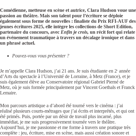
Comédienne, metteuse en scène et autrice, Clara Hudson voue une
passion au théâtre. Mais son talent pour l’écriture se déploie
également sous forme de nouvelles : finaliste du Prix RFI-AUF des
jeunes écritures 2025, elle intègre les collections de Short Edition,
partenaire du concours, avec
Enfin je crois,
un récit fort qui relate
un événement traumatique à travers un décalage ironique et dans
un phrasé actuel.
Pouvez-vous vous présenter ?
Je m’appelle Clara Hudson, j’ai 21 ans. Je suis étudiante en 2
année
e
d’Arts du spectacle à l’Université de Lorraine, à Metz (France), et je
suis également élève au Conservatoire régional Gabriel Pierné de
Metz, où je suis formée principalement par Vincent Goethals et Franck
Lemaire.
Mon parcours artistique a d’abord été tourné vers le cinéma : j’ai
réalisé plusieurs courts-métrages que j’ai écrits et interprétés, et qui ont
été primés. Puis, portée par un désir de travail plus incarné, plus
immédiat, je me suis progressivement tournée vers le théâtre.
Aujourd’hui, je me passionne et me forme à travers une pratique très
complète : jeu, écriture, mise en scène, mais aussi création sonore et