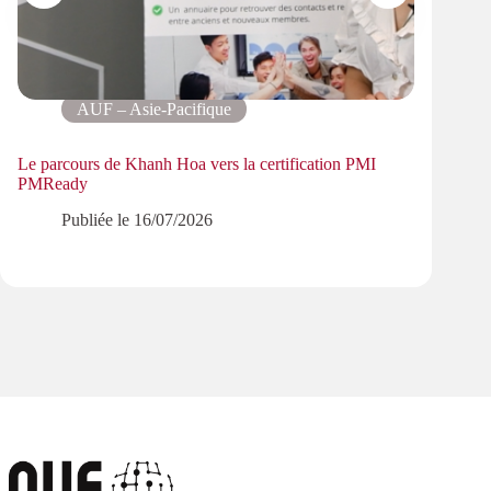
AUF – Asie-Pacifique
Le parcours de Khanh Hoa vers la certification PMI
Progr
PMReady
les ré
Publiée le
16/07/2026