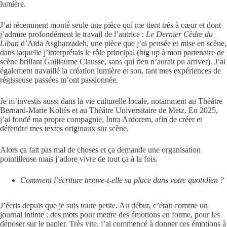
lumière.
J’ai récemment monté seule une pièce qui me tient très à cœur et dont
j’admire profondément le travail de l’autrice :
Le Dernier Cèdre du
Liban
d’Aïda Asgharzadeh, une pièce que j’ai pensée et mise en scène,
dans laquelle j’interprétais le rôle principal (big up à mon partenaire de
scène brillant Guillaume Clausse, sans qui rien n’aurait pu arriver). J’ai
également travaillé la création lumière et son, tant mes expériences de
régisseuse passées m’ont passionnée.
Je m’investis aussi dans la vie culturelle locale, notamment au Théâtre
Bernard-Marie Koltès et au Théâtre Universitaire de Metz. En 2025,
j’ai fondé ma propre compagnie, Intra Ardorem, afin de créer et
défendre mes textes originaux sur scène.
Alors ça fait pas mal de choses et ça demande une organisation
pointilleuse mais j’adore vivre de tout ça à la fois.
Comment l’écriture trouve-t-elle sa place dans votre quotidien ?
J’écris depuis que je suis toute petite. Au début, c’était comme un
journal intime : des mots pour mettre des émotions en forme, pour les
déposer sur le papier. Très vite, j’ai commencé à donner ces émotions à