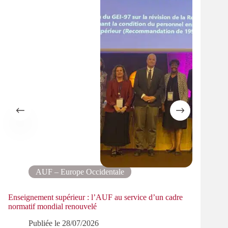
AUF – Europe Occidentale
Enseignement supérieur : l’AUF au service d’un cadre
Le pa
normatif mondial renouvelé
PMRe
Publiée le
28/07/2026