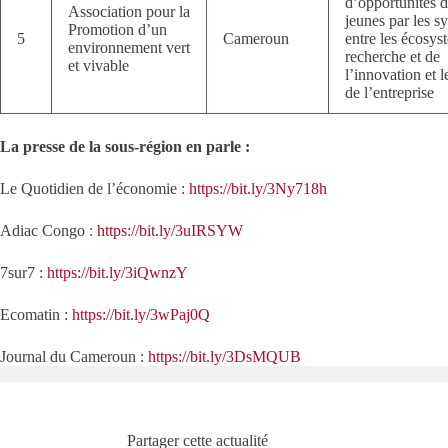
d’opportunités 
Association pour la
jeunes par les s
Promotion d’un
5
Cameroun
entre les écosys
environnement vert
recherche et de
et vivable
l’innovation et 
de l’entreprise
La presse de la sous-région en parle :
Le Quotidien de l’économie :
https://bit.ly/3Ny718h
Adiac Congo :
https://bit.ly/3uIRSYW
7sur7 :
https://bit.ly/3iQwnzY
Ecomatin :
https://bit.ly/3wPaj0Q
Journal du Cameroun :
https://bit.ly/3DsMQUB
Partager cette actualité