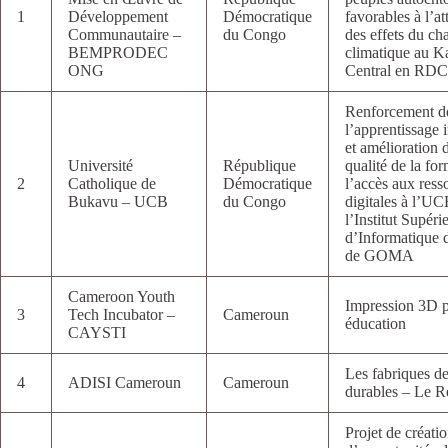
1
Développement
Démocratique
favorables à l’a
Communautaire –
du Congo
des effets du c
BEMPRODEC
climatique au K
ONG
Central en RDC
Renforcement d
l’apprentissage 
et amélioration d
Université
République
qualité de la fo
2
Catholique de
Démocratique
l’accès aux ress
Bukavu – UCB
du Congo
digitales à l’UC
l’Institut Supéri
d’Informatique 
de GOMA
Cameroon Youth
Impression 3D 
3
Tech Incubator –
Cameroun
éducation
CAYSTI
Les fabriques de 
4
ADISI Cameroun
Cameroun
durables – Le 
Projet de créati