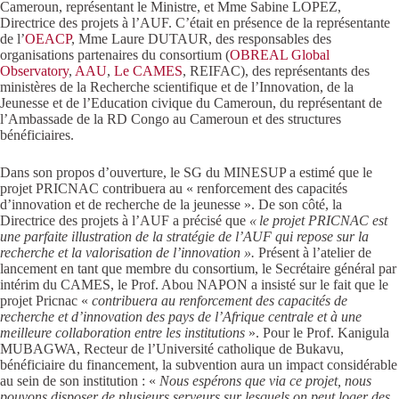
Cameroun, représentant le Ministre, et Mme Sabine LOPEZ,
Directrice des projets à l’AUF. C’était en présence de la représentante
de l’
OEACP
, Mme Laure DUTAUR, des responsables des
organisations partenaires du consortium (
OBREAL Global
Observatory
,
AAU
,
Le CAMES
, REIFAC), des représentants des
ministères de la Recherche scientifique et de l’Innovation, de la
Jeunesse et de l’Education civique du Cameroun, du représentant de
l’Ambassade de la RD Congo au Cameroun et des structures
bénéficiaires.
Dans son propos d’ouverture, le SG du MINESUP a estimé que le
projet PRICNAC contribuera au « renforcement des capacités
d’innovation et de recherche de la jeunesse ». De son côté, la
Directrice des projets à l’AUF a précisé que
« le projet PRICNAC est
une parfaite illustration de la stratégie de l’AUF qui repose sur la
recherche et la valorisation de l’innovation ».
Présent à l’atelier de
lancement en tant que membre du consortium, le Secrétaire général par
intérim du CAMES, le Prof. Abou NAPON a insisté sur le fait que le
projet Pricnac «
contribuera au renforcement des capacités de
recherche et d’innovation des pays de l’Afrique centrale et à une
meilleure collaboration entre les institutions
». Pour le Prof. Kanigula
MUBAGWA, Recteur de l’Université catholique de Bukavu,
bénéficiaire du financement, la subvention aura un impact considérable
au sein de son institution : «
Nous espérons que via ce projet, nous
pouvons disposer de plusieurs serveurs sur lesquels on peut loger des