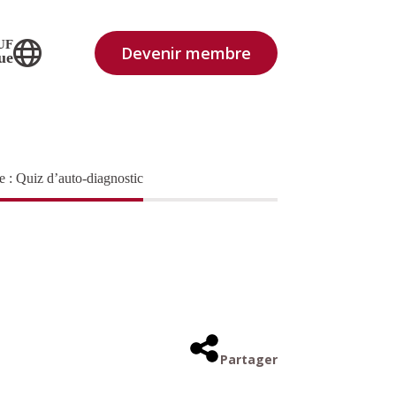
UF
Devenir membre
ue
e : Quiz d’auto-diagnostic
Partager