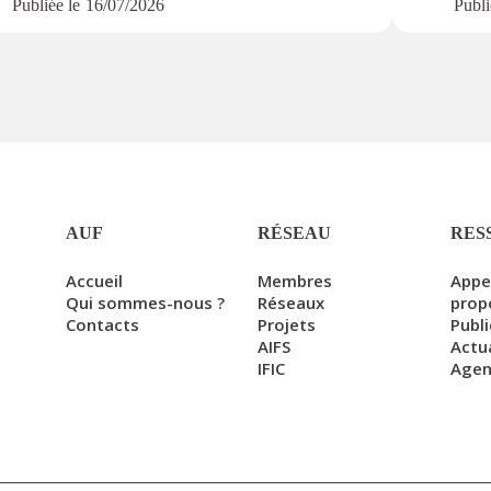
Publiée le
16/07/2026
Publi
AUF
RÉSEAU
RES
Accueil
Membres
Appe
Qui sommes-nous ?
Réseaux
prop
Contacts
Projets
Publ
AIFS
Actu
IFIC
Age