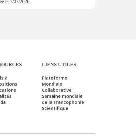
ée le
7/07/2026
Publiée le
3
SOURCES
LIENS UTILES
ls à
Plateforme
ositions
Mondiale
ications
Collaborative
alités
Semaine mondiale
nda
de la Francophonie
Scientifique