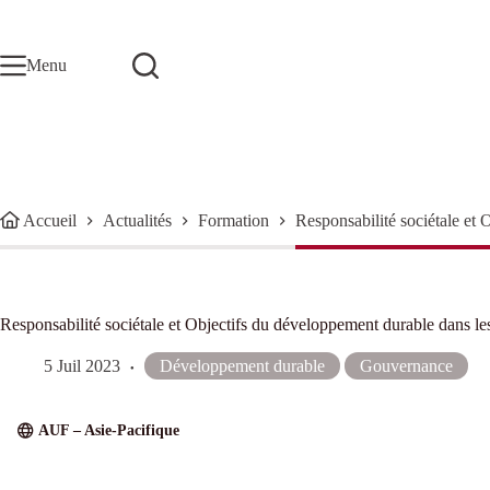
Passer
au
contenu
Menu
Accueil
Actualités
Formation
Responsabilité sociétale et 
Responsabilité sociétale et Objectifs du développement durable dans les
5 Juil 2023
Développement durable
Gouvernance
AUF – Asie-Pacifique