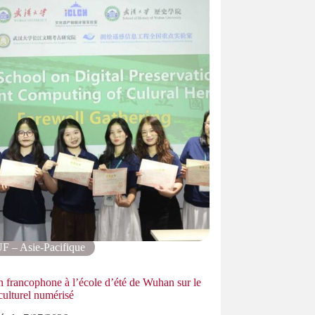
F – Asie-Pacifique
AUF – Asi
on francophone à l’école d’été de Wuhan sur le
L’Agence Universi
culturel numérisé
ancrage au Camb