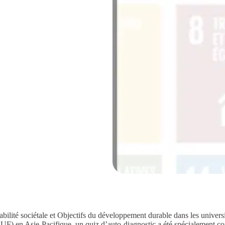
ité sociétale et Objectifs du développement durable dans les universi
UF) en Asie-Pacifique, un quiz d’auto-diagnostic a été spécialement c