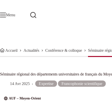
Passer
au
contenu
Menu
Accueil
Actualités
Conférence & colloque
Séminaire régi
Séminaire régional des départements universitaires de français du Moy
14 Avr 2025
Expertise
Francophonie scientifique
AUF – Moyen-Orient