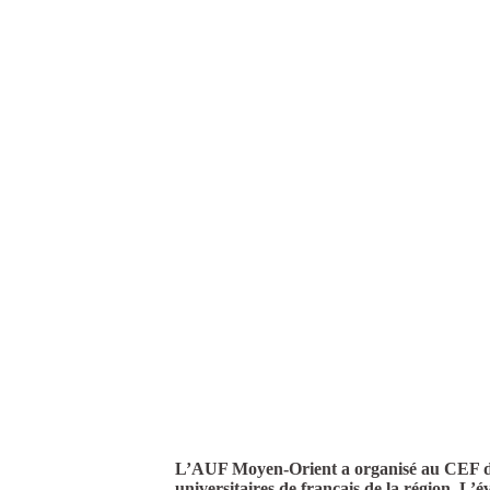
L’AUF Moyen-Orient a organisé au CEF de B
universitaires de français de la région. L