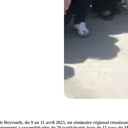
eyrouth, du 9 au 11 avril 2025, un séminaire régional réunissan
’événement a rassemblé plus de 70 participants issus de 15 pays du