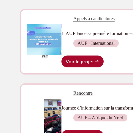
Appels à candidatures
L’AUF lance sa première formation en 
AUF - International
Voir le projet
L’AUF
lance
sa
première
formation
Rencontre
en
ligne
sur
Journée d’information sur la transfor
l’IA
dans
AUF – Afrique du Nord
l’éducation