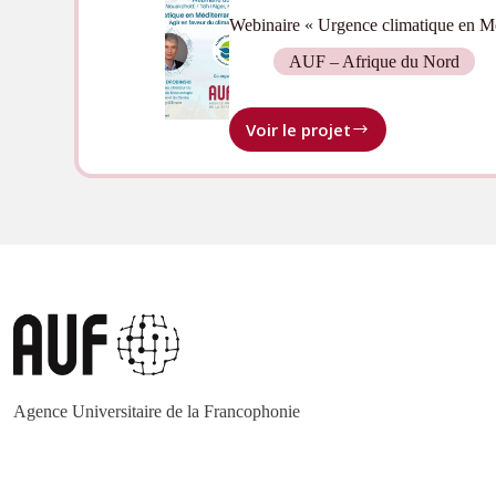
du
Webinaire « Urgence climatique en Méd
Nord
AUF – Afrique du Nord
Voir le projet
Webinaire
« Urgence
climatique
en
Méditerranée :
quelle
action
de
l’Université ? »
Agence Universitaire de la Francophonie