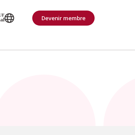
UF
Devenir membre
al