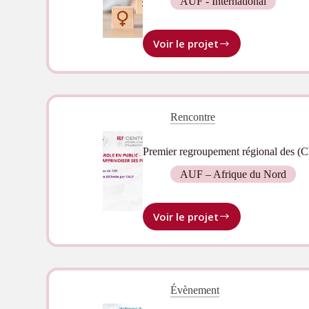
2024
AUF - International
Voir le projet
Appel
à
candidatures :
formation
à
Rencontre
distance
“Genre :
concepts
Premier regroupement régional des (
et
approches”
AUF – Afrique du Nord
Voir le projet
Premier
regroupement
régional
des
(CLEF)
Évènement
en
Afrique