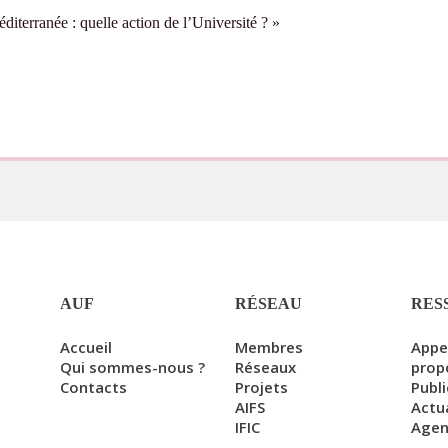
iterranée : quelle action de l’Université ? »
AUF
RÉSEAU
RES
Accueil
Membres
Appe
Qui sommes-nous ?
Réseaux
prop
Contacts
Projets
Publ
AIFS
Actu
IFIC
Age