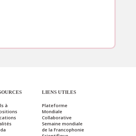
SOURCES
LIENS UTILES
ls à
Plateforme
ositions
Mondiale
ications
Collaborative
alités
Semaine mondiale
nda
de la Francophonie
Scientifique