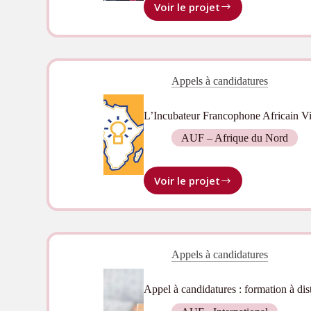
Voir le projet
Journée
d’information
sur
la
transformation
Appels à candidatures
numérique
des
formations
L’Incubateur Francophone Africain Vi
à
Rabat
AUF – Afrique du Nord
Voir le projet
L’Incubateur
Francophone
Africain
Virtuel
de
Appels à candidatures
l’AUF :
Lancement
de
Appel à candidatures : formation à di
l’Édition