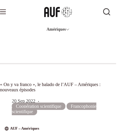
Passer
au
contenu
Amériques
« On y va franco », le balado de l’AUF – Amériques :
nouveaux épisodes
20 Sep 2022
Coopération scientifique
Francophonie
scientifique
AUF – Amériques