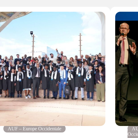
AUF – Europe Occidentale
AU
Occi