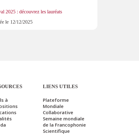
Mission du Recteu
al 2025 : découvrez les lauréats
Publiée le
2
ée le
12/12/2025
SOURCES
LIENS UTILES
ls à
Plateforme
ositions
Mondiale
ications
Collaborative
alités
Semaine mondiale
nda
de la Francophonie
Scientifique