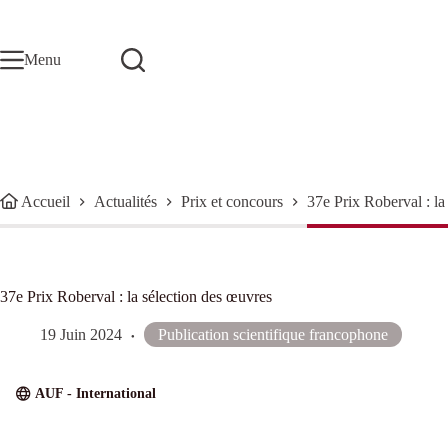
Passer
au
contenu
Menu
Accueil
Actualités
Prix et concours
37e Prix Roberval : la
37e Prix Roberval : la sélection des œuvres
19 Juin 2024
Publication scientifique francophone
AUF - International