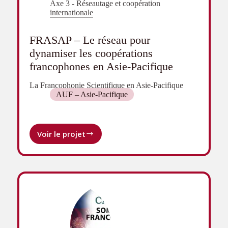
Axe 3 - Réseautage et coopération
internationale
FRASAP – Le réseau pour
dynamiser les coopérations
francophones en Asie-Pacifique
La Francophonie Scientifique en Asie-Pacifique
AUF – Asie-Pacifique
Voir le projet
FRASAP
–
Le
réseau
pour
dynamiser
les
coopérations
francophones