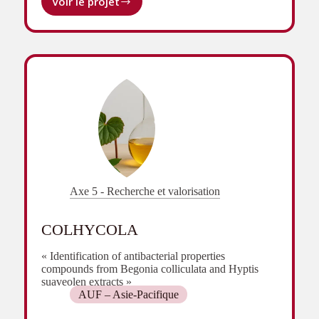
Voir le projet
Renforcer
l’image
du
français
au
Cambodge
Axe 5 - Recherche et valorisation
COLHYCOLA
« Identification of antibacterial properties
compounds from Begonia colliculata and Hyptis
suaveolen extracts »
AUF – Asie-Pacifique