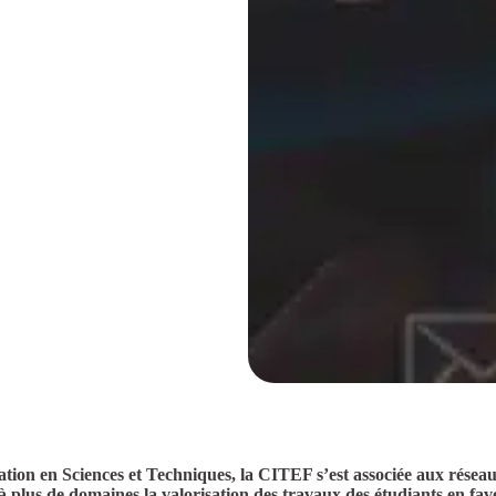
ovation en Sciences et Techniques, la CITEF s’est associée aux r
 plus de domaines la valorisation des travaux des étudiants en fav