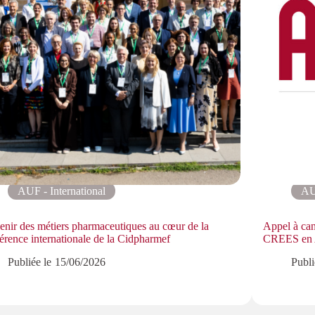
AUF - International
AU
enir des métiers pharmaceutiques au cœur de la
Appel à can
érence internationale de la Cidpharmef
CREES en A
Publiée le
15/06/2026
Publi