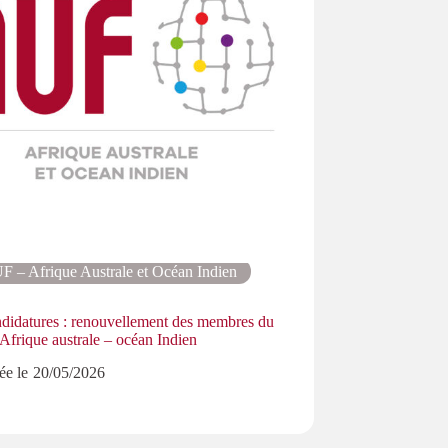
F – Afrique Australe et Océan Indien
AUF - Int
didatures : renouvellement des membres du
27es Rencontres I
frique australe – océan Indien
l’APÉRAU
ée le
20/05/2026
Publiée le
5