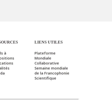
SOURCES
LIENS UTILES
ls à
Plateforme
ositions
Mondiale
ications
Collaborative
alités
Semaine mondiale
nda
de la Francophonie
Scientifique