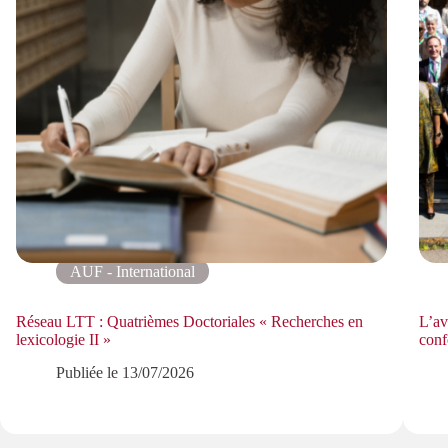
AUF - International
Réseau LTT : Quatrièmes Doctoriales « Recherches en
L’av
lexicologie II »
conf
Publiée le
13/07/2026