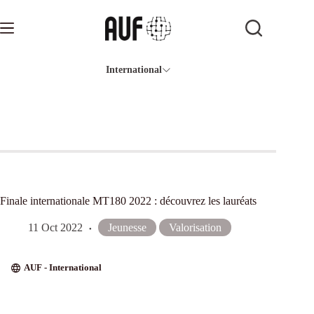
Passer
au
contenu
International
Finale internationale MT180 2022 : découvrez les lauréats
11 Oct 2022
Jeunesse
Valorisation
AUF - International