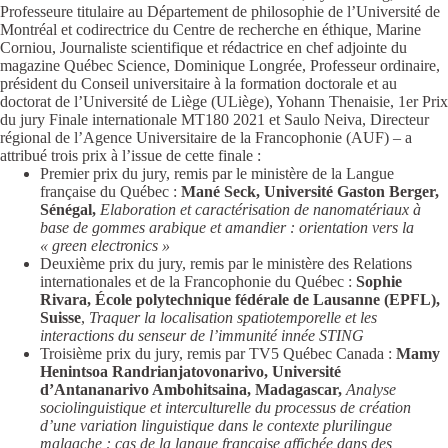
Professeure titulaire au Département de philosophie de l’Université de
Montréal et codirectrice du Centre de recherche en éthique, Marine
Corniou, Journaliste scientifique et rédactrice en chef adjointe du
magazine Québec Science, Dominique Longrée, Professeur ordinaire,
président du Conseil universitaire à la formation doctorale et au
doctorat de l’Université de Liège (ULiège), Yohann Thenaisie, 1er Prix
du jury Finale internationale MT180 2021 et Saulo Neiva, Directeur
régional de l’Agence Universitaire de la Francophonie (AUF) – a
attribué trois prix à l’issue de cette finale :
Premier prix du jury, remis par le ministère de la Langue
française du Québec :
Mané Seck, Université Gaston Berger,
Sénégal,
Elaboration et caractérisation de nanomatériaux à
base de gommes arabique et amandier : orientation vers la
« green electronics »
Deuxième prix du jury, remis par le ministère des Relations
internationales et de la Francophonie du Québec :
Sophie
Rivara, École polytechnique fédérale de Lausanne (EPFL),
Suisse
,
Traquer la localisation spatiotemporelle et les
interactions du senseur de l’immunité innée STING
Troisième prix du jury, remis par TV5 Québec Canada :
Mamy
Henintsoa Randrianjatovonarivo, Université
d’Antananarivo Ambohitsaina, Madagascar,
Analyse
sociolinguistique et interculturelle du processus de création
d’une variation linguistique dans le contexte plurilingue
malgache : cas de la langue française affichée dans des