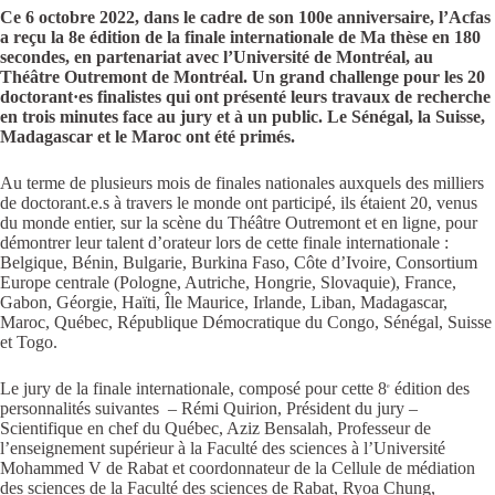
Ce 6 octobre 2022, dans le cadre de son 100e anniversaire, l’Acfas
a reçu la 8e édition de la finale internationale de Ma thèse en 180
secondes, en partenariat avec l’Université de Montréal, au
Théâtre Outremont de Montréal. Un grand challenge pour les 20
doctorant·es finalistes qui ont présenté leurs travaux de recherche
en trois minutes face au jury et à un public. Le Sénégal, la Suisse,
Madagascar et le Maroc ont été primés.
Au terme de plusieurs mois de finales nationales auxquels des milliers
de doctorant.e.s à travers le monde ont participé, ils étaient 20, venus
du monde entier, sur la scène du Théâtre Outremont et en ligne, pour
démontrer leur talent d’orateur lors de cette finale internationale :
Belgique, Bénin, Bulgarie, Burkina Faso, Côte d’Ivoire, Consortium
Europe centrale (Pologne, Autriche, Hongrie, Slovaquie), France,
Gabon, Géorgie, Haïti, Île Maurice, Irlande, Liban, Madagascar,
Maroc, Québec, République Démocratique du Congo, Sénégal, Suisse
et Togo.
Le jury de la finale internationale, composé pour cette 8
édition des
e
personnalités suivantes – Rémi Quirion, Président du jury –
Scientifique en chef du Québec, Aziz Bensalah, Professeur de
l’enseignement supérieur à la Faculté des sciences à l’Université
Mohammed V de Rabat et coordonnateur de la Cellule de médiation
des sciences de la Faculté des sciences de Rabat, Ryoa Chung,